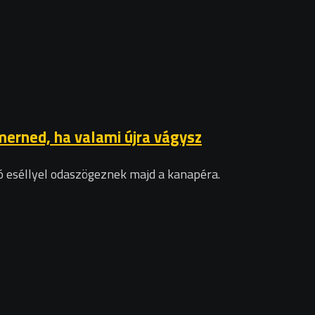
erned, ha valami újra vágysz
ó eséllyel odaszögeznek majd a kanapéra.