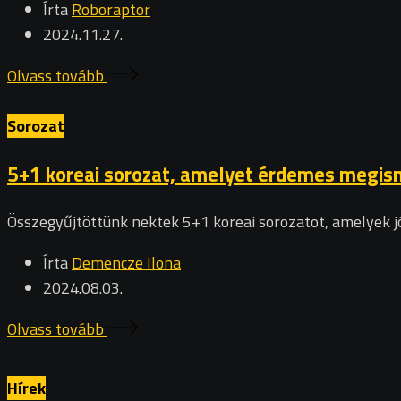
Írta
Roboraptor
2024.11.27.
Olvass tovább
Sorozat
5+1 koreai sorozat, amelyet érdemes megism
Összegyűjtöttünk nektek 5+1 koreai sorozatot, amelyek j
Írta
Demencze Ilona
2024.08.03.
Olvass tovább
Hírek