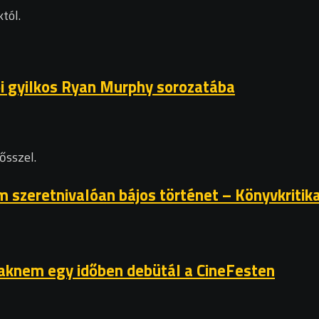
tól.
ői gyilkos Ryan Murphy sorozatába
ősszel.
 szeretnivalóan bájos történet – Könyvkritik
csaknem egy időben debütál a CineFesten