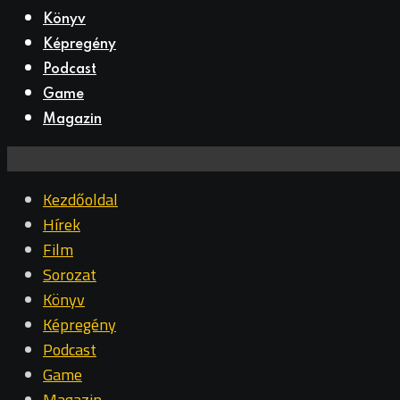
Könyv
Képregény
Podcast
Game
Magazin
Kezdőoldal
Hírek
Film
Sorozat
Könyv
Képregény
Podcast
Game
Magazin