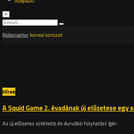
×
Roboraptor
koreai sorozat
Hírek
A Squid Game 2. évadának új előzetese egy s
Az új előzetes sötétebb és durvább folytatást ígér.