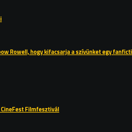
i
bow Rowell, hogy kifacsarja a szívünket egy fanfict
. CineFest Filmfesztivál