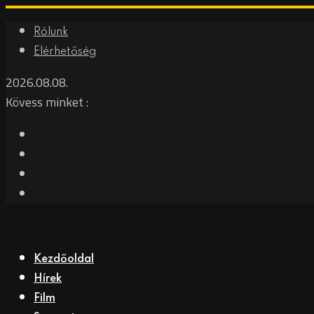
Skip
Rólunk
to
Elérhetőség
content
2026.08.08.
Kövess minket :
Kezdőoldal
Hírek
Film