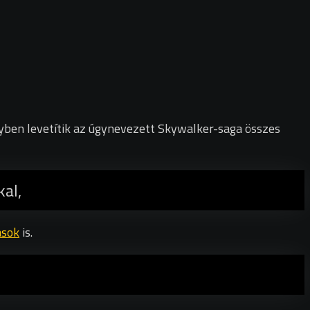
lyben levetítik az úgynevezett Skywalker-saga összes
kal,
ások
is.