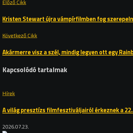
Előző Cikk
Kristen Stewart újra vámpírfilmben fog szerepeln
Következő Cikk
Akármerre visz a szél, mindig legyen ott egy Rain
Kapcsolódó tartalmak
Hírek
A világ presztízs filmfesztiváljairól érkeznek a 22
2026.07.23.