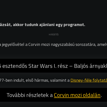
ázsát, akkor tudunk ajánlani egy programot.
HIRDETÉS
a jegyelővétel a Corvin mozi nagyszabású sorozatára, ame
 esztendős Star Wars I. rész – Baljós árnyak
77-ben indult, első hármas, valamint a
Disney-féle folytat
További részletek a
Corvin mozi oldalán
.