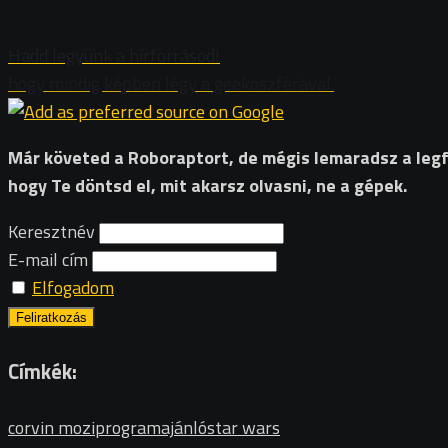
Hadd legyünk a hírforrásod!
hogy mindig képben légy a geekoszférával.
Már követed a Roboraptort, de mégis lemaradsz a legfri
hogy Te döntsd el, mit akarsz olvasni, ne a gépek.
Keresztnév
E-mail cím
Elfogadom
Címkék:
corvin mozi
programajánló
star wars