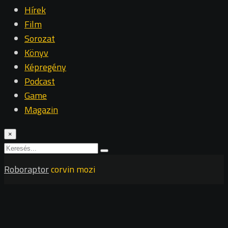
Hírek
Film
Sorozat
Könyv
Képregény
Podcast
Game
Magazin
×
Roboraptor
corvin mozi