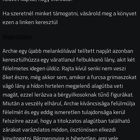
Ha szeretnél minket támogatni, vásárold meg a könyvet
ezen a linken keresztül
Megveszem
Archie egy újabb melankóliával telített napját azonban
keresztülhúzza egy váratlanul felbukkanó lány, akit két
félelmetes idegen üldöz. Rajta kívül senki nem veszi
őket észre, még akkor sem, amikor a furcsa grimaszokat
vágó lány a hídon hirtelen megjelenő alagútba veti
magát, ezzel lerázva a bérgyilkosoknak tűnő figurákat.
Miután a veszély elhárul, Archie kíváncsisága felülmúlja
félelmét és egy eddig ismeretlen tulajdonsága kerül
felszínre azzal, hogy a titokzatos alagútban található
zárakat varázslatos módon, ösztönösen elkezdi
kinyitogatni. Bármennyire is hihetetlen, ami vele