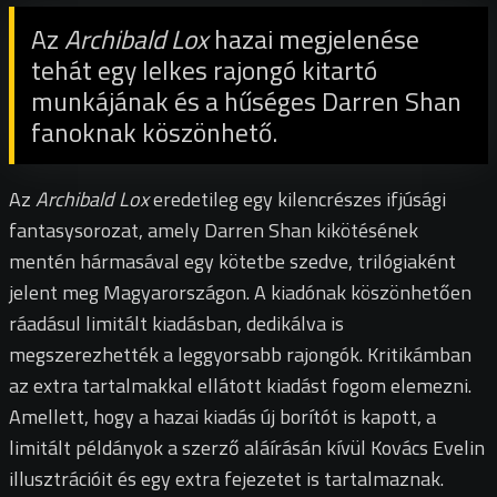
Az
Archibald Lox
hazai megjelenése
tehát egy lelkes rajongó kitartó
munkájának és a hűséges Darren Shan
fanoknak köszönhető.
Az
Archibald Lox
eredetileg egy kilencrészes ifjúsági
fantasysorozat, amely Darren Shan kikötésének
mentén hármasával egy kötetbe szedve, trilógiaként
jelent meg Magyarországon. A kiadónak köszönhetően
ráadásul limitált kiadásban, dedikálva is
megszerezhették a leggyorsabb rajongók. Kritikámban
az extra tartalmakkal ellátott kiadást fogom elemezni.
Amellett, hogy a hazai kiadás új borítót is kapott, a
limitált példányok a szerző aláírásán kívül Kovács Evelin
illusztrációit és egy extra fejezetet is tartalmaznak.