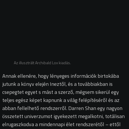
Az illusztrált Archibald Lox kiadás.
Annak ellenére, hogy lényeges információk birtokába
jutunk a könyv elején Ineztől, és a továbbiakban is
csepegtet egyet s mást a szerző, mégsem sikerül egy
teljes egész képet kapnunk a világ felépítéséről és az
abban fellelhető rendszerről. Darren Shan egy nagyon
összetett univerzumot igyekezett megalkotni, totálisan
elrugaszkodva a mindennapi élet rendszerétől – ettől