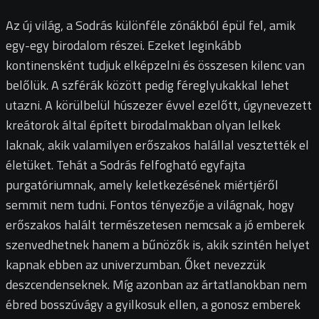
Az új világ, a Sodrás különféle zónákból épül fel, amik
egy-egy birodalom részei. Ezeket leginkább
kontinensként tudjuk elképzelni és összesen kilenc van
belőlük. A szférák között pedig féreglyukakkal lehet
utazni. A körülbelül húszezer évvel ezelőtt, úgynevezett
kreátorok által épített birodalmakban olyan lelkek
laknak, akik valamilyen erőszakos halállal vesztették el
életüket. Tehát a Sodrás felfogható egyfajta
purgatóriumnak, amely keletkezésének miértjéről
semmit nem tudni. Fontos tényezője a világnak, hogy
erőszakos halált természetesen nemcsak a jó emberek
szenvedhetnek hanem a bűnözők is, akik szintén helyet
kapnak ebben az univerzumban. Őket nevezzük
deszcendenseknek. Míg azonban az ártatlanokban nem
ébred bosszúvágy a gyilkosuk ellen, a gonosz emberek