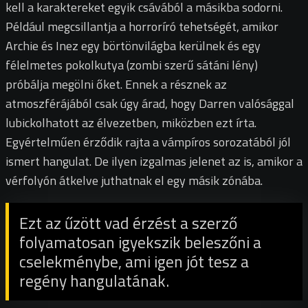
kell a karaktereket egyik csávából a másikba sodorni.
Például megcsillantja a horroríró tehetségét, amikor
Archie és Inez egy börtönvilágba kerülnek és egy
félelmetes pokolkutya (zombi szerű sátáni lény)
próbálja megölni őket. Ennek a résznek az
atmoszférájából csak úgy árad, hogy Darren valósággal
lubickolhatott az élvezetben, miközben ezt írta.
Egyértelműen érződik rajta a vámpíros sorozatából jól
ismert hangulat. De ilyen izgalmas jelenet az is, amikor a
vérfolyón átkelve juthatnak el egy másik zónába.
Ezt az űzött vad érzést a szerző
folyamatosan igyekszik beleszőni a
cselekménybe, ami igen jót tesz a
regény hangulatának.