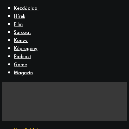
Kezdőoldal
Hírek
Film
Sorozat
Könyv
Képregény
Podcast
Game
Magazin