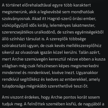
A történet előrehaladtával egyre több karaktert
megismerünk, akik a legkevésbé sem mondhatóak
szokványosnak. Akad itt Hagrid-szerű óriási ember,
vízköpőgyűjtő idős király, leleményes lakatmester,
szerencsejátékos uralkodónő, de színes egyéniségekből
álló színházi társulat is. A szereplők többsége
szórakoztató ugyan, de csak kevés mellékszereplőhöz
sikerül az olvasónak igazán közel kerülni. Talán azért,
mert Archie szemüvegén keresztül nézve ebben a kusza
világban még csak felszínesen képes megismerkedni
mindennel és mindenkivel, kivéve Inezt. Ugyanakkor
rendkívül segítőkész és kedves az emberekkel, amely
tulajdonsága méginkább szerethetővé teszi őt.
Ami viszont érdekes, hogy Archie pontos korát sosem
tudjuk meg. A felnőttek szemében kisfiú, de nagyjából a