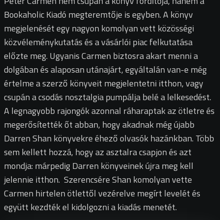
Péter Carmen nem csupán a könyv fordítója, hanem a
Bookaholic Kiadó megteremtője is egyben. A könyv
megjelenését egy nagyon komolyan vett közösségi
közvéleménykutatás és a vásárlói piac felkutatása
előzte meg. Ugyanis Carmen biztosra akart menni a
dolgában és alaposan utánajárt, egyáltalán van-e még
értelme a szerző könyveit megjelentetni itthon, vagy
csupán a csodás nosztalgia pumpálja belé a lelkesedést.
A legnagyobb rajongók azonnal ráharaptak az ötletre és
megerősítették őt abban, hogy akadnak még újabb
Darren Shan könyvekre éhező olvasók hazánkban. Több
sem kellett hozzá, hogy az asztalra csapjon és azt
mondja: márpedig Darren könyveinek újra meg kell
jelennie itthon. Szerencsére Shan komolyan vette
Carmen hirtelen ötlettől vezérelve megírt levelét és
együtt kezdték el kidolgozni a kiadás menetét.