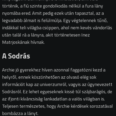
történik, a fiú szinte gondolkodás nélkül a fura lány
nyomába ered. Amit pedig ezek után tapasztal, az a
legvadabb álmait is felülmúlja. Egy végtelennek tűnő,
indákkal teli világba csöppen, ahol nem kevés vándorlás
után talál rá a lányra, akit történetesen Inez
Matrjoskának hívnak.
A Sodrás
Archie jó gyerekhez híven azonnal faggatózni kezd a
helyről, ennek köszönhetően az olvasó elég sok
információt kap az univerzumról, vagyis az úgynevezett
Sodrásról. Ez lehet egyeseknek kissé túl szájbarágós, de
az ifjonti kíváncsiság lankadatlan a valós világban is.
Teljesen természetes, hogy Archie kérdések sorozatával
bombázza a lányt.