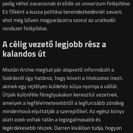
pedig néhol zavarosnak érződik az univerzum felépítése.
Ez főként a kusza politikai berendezkedésnél zavaró,
ahol még bőven magyarázatra szorul az uralkodói
rendszer felépítése.
A célig vezető legjobb rész a
kalandos út
Miután Archie megtud pár alapvető információt a
Sodrásról úgy határoz, hogy követi a titokzatos Inezt,
akinek egy rejtélyes küldetés súlya nyomja a vállát.
Útjaik különféle féreglyukakon keresztül vezetnek,
amelyek a legfélelmetesebbtől a legfurcsább zónákig
mindenhová eljuttatják a szereplőket. Az egész könyv
alatt ezek voltak talán a legizgalmasabb és
legérdekesebb részek. Darren kiválóan tudja, hogyan