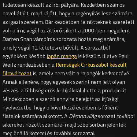
tudatosan készült az írói pályára. Kezdetben számos
novellát írt, majd rájött, hogy a regényírás lesz számára
az igazi szerelem. Bár kezdetben felnőtteknek szeretett
volna írni, végül az áttörő sikert a 2000-ben megjelent
Darren Shan vámpíros sorozata hozta meg számára,
amely végül 12 kötetesre bővült. A sorozatból
egyébként később
japán manga
is készült. Illetve Paul
Weitz rendezésében a
Rémségek Cirkuszából készült
filmváltozat
is, amely nem vált a rajongók kedvencévé.
Annak ellenére, hogy egyesek szerint nem lett olyan
vészes, a többség erős kritikákkal illette a produkciót.
Mindeközben a szerző annyira belejött az ifjúsági
nyelvezetbe, hogy a következő években is főként
fiatalok számára alkotott. A
Démonvilág
sorozat további
sikereket hozott számára, majd szép sorban jelentek
meg önálló kötetei és további sorozatai.