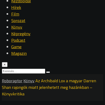
Kezdőoldal
Hírek
Film
Sorozat
Könyv
Képregény
Podcast
Game
Magazin
×
Roboraptor
Könyv
Az Archibald Lox a magyar Darren
Shan rajongók miatt jelenhetett meg hazánkban –
Könyvkritika