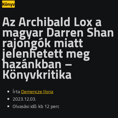
Könyv
Az Archibald Lox a
magyar Darren Shan
rajongók miatt
jelenhetett meg
hazánkban –
Könyvkritika
Írta
Demencze Ilona
2023.12.03.
Olvasási idő: kb 12 perc