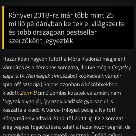
Könyvei 2018-ra már több mint 25
millió példányban keltek el világszerte
és több országban bestseller
szerzőként jegyezték.
Hazánkban nagyon futott a Móra Kiadónál megjelent
vámpíros és a démonos sorozata, illetve még a
Crepsley
saga
is. (
A Rémségek cirkuszá
ból közkedvelt vámpír
spin-off sztorija.) Sajnos azonban a későbbiekben
kiadott
Zom-B
című zombis kötetek valamiért nem
fogytak olyan jól, így azok kiadását gyorsan el is
kaszálta a kiadó. A Város-trilógiát pedig a Nyitott
Könyvműhely adta ki 2010-től 2011-ig. Ez a sorozat
elég vegyes fogadtatásra talált a hazai közönségnél, de
semmiképp nem nevezhető rossznak. Önálló művei