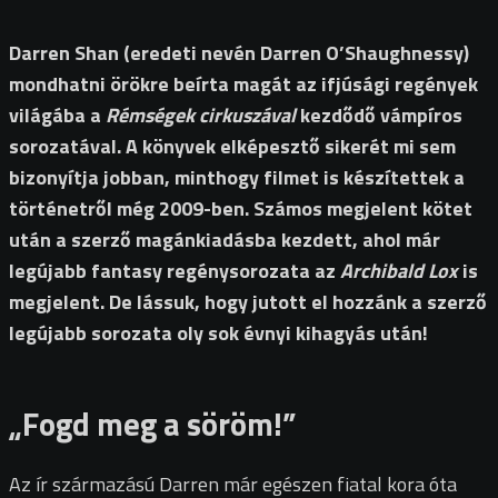
Darren Shan (eredeti nevén Darren O’Shaughnessy)
mondhatni örökre beírta magát az ifjúsági regények
világába a
Rémségek cirkuszával
kezdődő vámpíros
sorozatával. A könyvek elképesztő sikerét mi sem
bizonyítja jobban, minthogy filmet is készítettek a
történetről még 2009-ben. Számos megjelent kötet
után a szerző magánkiadásba kezdett, ahol már
legújabb fantasy regénysorozata az
Archibald Lox
is
megjelent. De lássuk, hogy jutott el hozzánk a szerző
legújabb sorozata oly sok évnyi kihagyás után!
„
Fogd meg a söröm!”
Az ír származású Darren már egészen fiatal kora óta