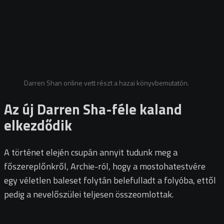
Darren Shan online vett részt a hazai könyvbemutatón.
Az új Darren Sha-féle kaland
elkezdődik
A történet elején csupán annyit tudunk meg a
főszereplőnkről, Archie-ról, hogy a mostohatestvére
egy véletlen baleset folytán belefulladt a folyóba, ettől
pedig a nevelőszülei teljesen összeomlottak.