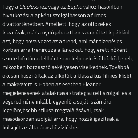
hogy a
Clueless
hez vagy az
Euphoriá
hoz hasonlóan
hivatkozási alapként szolgálhasson a filmes
divattörténetben. Amellett, hogy az öltözékek
kreatívak, már a nyitó jelenetben szemléltetik például
azt, hogy hova vezet az a trend, ami már tizenéves
korban arra trenírozza a lányokat, hogy érett nőként,
szinte kifutómodellként sminkeljenek és öltözködjenek,
miközben borzasztó sekélyesen viselkednek. Továbbá
okosan használták az alkotók a klasszikus filmes klisét,
a makeovert is. Ebben az esetben Eleanor
megjelenésének átalakítása stratégiai célt szolgál, és a
végeredmény inkább egyenlő a saját, számára
legelőnyösebb stílusa megtalálásával; csak
másodsorban szolgál arra, hogy hozzá igazítsák a
külsejét az általános közízléshez.