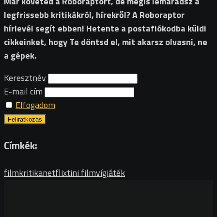
Már követed a Roboraptort, de mégis lemaradsz a
legfrissebb kritikákról, hírekről? A Roboraptor
hírlevél segít ebben! Hetente a postafiókodba küldi
cikkeinket, hogy Te döntsd el, mit akarsz olvasni, ne
a gépek.
Keresztnév
E-mail cím
Elfogadom
Címkék:
filmkritika
netflix
tini film
vígjáték