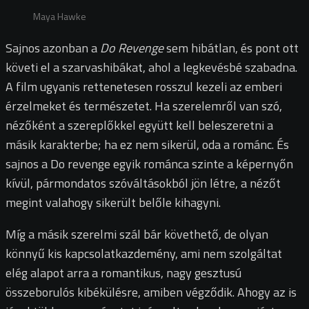
Maya Hawke
Sajnos azonban a
Do Revenge
sem hibátlan, és pont ott
követi el a szarvashibákat, ahol a legkevésbé szabadna.
A film ugyanis rettenetesen rosszul kezeli az emberi
érzelmeket és természetet. Ha szerelemről van szó,
nézőként a szereplőkkel együtt kell beleszeretni a
másik karakterbe; ha ez nem sikerül, oda a románc. És
sajnos a Do revenge egyik románca szinte a képernyőn
kívül, pármondatos szóváltásokból jön létre, a nézőt
megint valahogy sikerült belőle kihagyni.
Míg a másik szerelmi szál bár követhető, de olyan
könnyű kis kapcsolatkazdemény, ami nem szolgáltat
elég alapot arra a romantikus, nagy gesztusú
összeborulós kibékülésre, amiben végződik. Ahogy az is