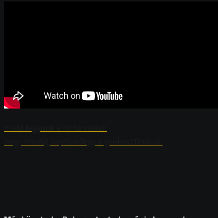
Hadd legyünk a hírforrásod!
hogy mindig képben légy a geekoszférával.