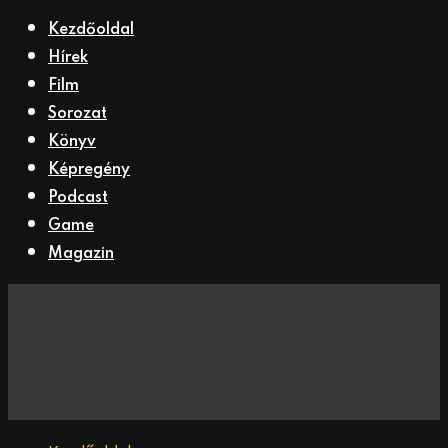
Kezdőoldal
Hírek
Film
Sorozat
Könyv
Képregény
Podcast
Game
Magazin