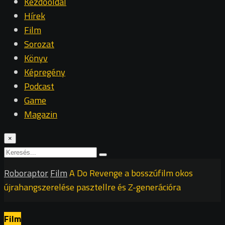
Kezdőoldal
Hírek
Film
Sorozat
Könyv
Képregény
Podcast
Game
Magazin
×
Roboraptor
Film
A Do Revenge a bosszúfilm okos
újrahangszerelése pasztellre és Z-generációra
Film