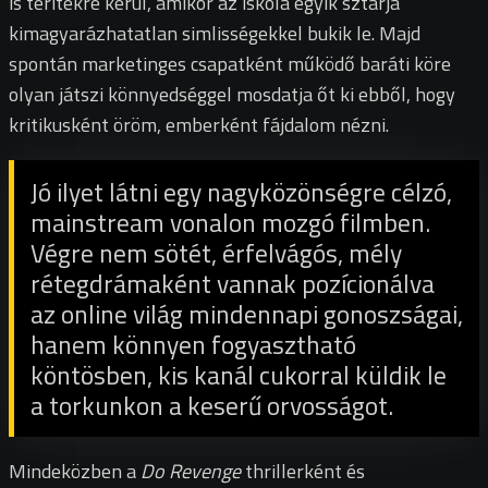
is terítékre kerül, amikor az iskola egyik sztárja
kimagyarázhatatlan simlisségekkel bukik le. Majd
spontán marketinges csapatként működő baráti köre
olyan játszi könnyedséggel mosdatja őt ki ebből, hogy
kritikusként öröm, emberként fájdalom nézni.
Jó ilyet látni egy nagyközönségre célzó,
mainstream vonalon mozgó filmben.
Végre nem sötét, érfelvágós, mély
rétegdrámaként vannak pozícionálva
az online világ mindennapi gonoszságai,
hanem könnyen fogyasztható
köntösben, kis kanál cukorral küldik le
a torkunkon a keserű orvosságot.
Mindeközben a
Do Revenge
thrillerként és