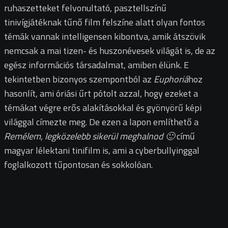
ruhaszetteket felvonultató, pasztellszínű
tinivígjátéknak tűnő film felszíne alatt olyan fontos
témák vannak intelligensen kibontva, amik átszövik
nemcsak a mai tizen- és huszonévesek világát is, de az
egész információs társadalmat, amiben élünk. E
tekintetben bizonyos szempontból az
Euphoriá
hoz
hasonlít, ami óriási űrt pótolt azzal, hogy ezeket a
témákat végre erős alakításokkal és gyönyörű képi
világgal címezte meg. De ezen a lapon említhető a
Remélem, legközelebb sikerül meghalnod 🙂
című
magyar lélektani tinifilm is, ami a cyberbullyinggal
foglalkozott tűpontosan és sokkolóan.