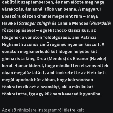
debütált szeptemberben, és nem előzte meg nagy
várakozás, ám annál több van benne. A magyarul
Bosszúra készen címmel megjelent film – Maya
Hawke (
Stranger things
) és Camila Mendes (
Riverdale
)
főszereplésével – egy Hitchock-klasszikus, az
Idegenek a vonaton feldolgozása, ami Patricia
Highsmith azonos című regénye nyomán készült. A
vonaton megismerkedő két idegen helyébe két
gimnazista lány, Drea (Mendes) és Eleanor (Hawke)
kerül. Hamar kiderül, hogy mindketten elszenvedtek
olyan megaláztatást, ami tönkretette az életüket:
megállapodnak hát abban, hogy kölcsönösen
tönkreteszik azt a személyt, aki a másikukat
tönkretette, így egyikük sem keveredik gyanúba.
Az első ránézésre Instagramról életre kelt