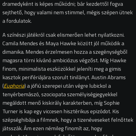
dramedyként is képes működni; bár kezdettől fogva
sejthető, hogy valami nem stimmel, mégis szépen ütnek
a fordulatok.
A színészi játékról csak elismerően lehet nyilatkozni.
Camila Mendes és Maya Hawke között jól működik a
dimanika. Mendes érzelmesen hozza a szegénységből
magasra törni kívánó ambiciózus végzőst. Míg Hawke
finom, minimalista eszközökkel jeleníti meg a gimis
kasztok perifériájára szorult tinilányt. Austin Abrams
(
Euphoria
) a jófiú szerepei után végre lubickol a
tenyérbemászó, szociopata személyiségjegyekkel
megáldott menő kiskirály karakterben, míg Sophie
Turner is kap egy viccesen hisztérikus epizódot. Kis
szépséghibája a filmnek, hogy a tizenéveseket felnőttek
játsszák. Ám ezen némileg finomít az, hogy