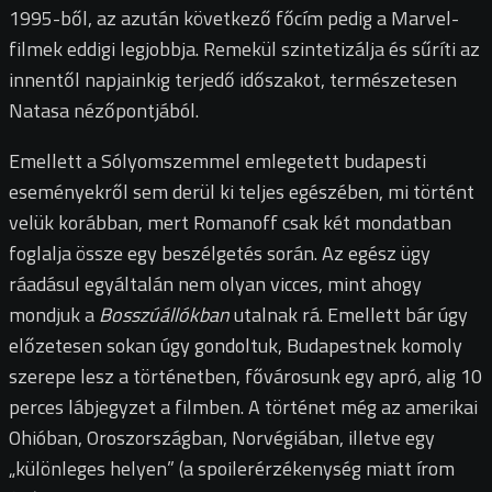
1995-ből, az azután következő főcím pedig a Marvel-
filmek eddigi legjobbja. Remekül szintetizálja és sűríti az
innentől napjainkig terjedő időszakot, természetesen
Natasa nézőpontjából.
Emellett a Sólyomszemmel emlegetett budapesti
eseményekről sem derül ki teljes egészében, mi történt
velük korábban, mert Romanoff csak két mondatban
foglalja össze egy beszélgetés során. Az egész ügy
ráadásul egyáltalán nem olyan vicces, mint ahogy
mondjuk a
Bosszúállókban
utalnak rá. Emellett bár úgy
előzetesen sokan úgy gondoltuk, Budapestnek komoly
szerepe lesz a történetben, fővárosunk egy apró, alig 10
perces lábjegyzet a filmben. A történet még az amerikai
Ohióban, Oroszországban, Norvégiában, illetve egy
„különleges helyen” (a spoilerérzékenység miatt írom