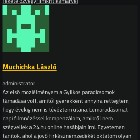
fekete özvegy
film
kritika
marvel
Muchichka László
administrator
Az első moziélményem a Gyilkos paradicsomok
támadása volt, amitől gyerekként annyira rettegtem,
hogy évekig nem is tévéztem utána. Lemaradásomat
napi filmnézéssel kompenzálom, amikről nem
szégyellek a 24.hu online hasábjain írni. Egyetemen
tanítok, ahol a jövő firkásznemzedékét oktatom olyan