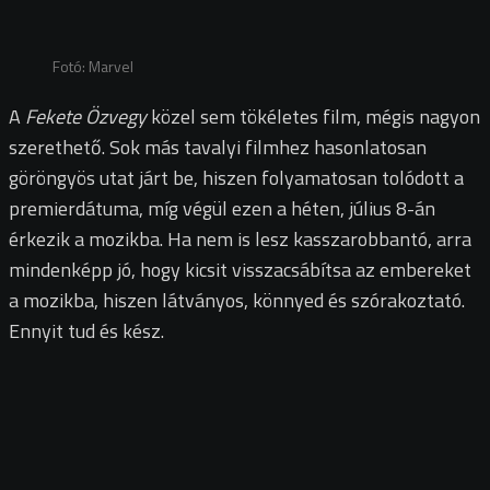
Fotó: Marvel
A
Fekete Özvegy
közel sem tökéletes film, mégis nagyon
szerethető. Sok más tavalyi filmhez hasonlatosan
göröngyös utat járt be, hiszen folyamatosan tolódott a
premierdátuma, míg végül ezen a héten, július 8-án
érkezik a mozikba. Ha nem is lesz kasszarobbantó, arra
mindenképp jó, hogy kicsit visszacsábítsa az embereket
a mozikba, hiszen látványos, könnyed és szórakoztató.
Ennyit tud és kész.