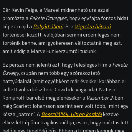
Bár Kevin Feige, a Marvel midnenható ura azzal
promózta a
Fekete Özvegy
et, hogy egyfajta fontos hidat
képez majd a
Polgárháború
és a
Végtelen háború
történései között, valójában semmi érdemleges nem
történik benne, ami gyökeresen változtatná meg azt,
amit eddig a Marvel-univerzumról tudunk.
Ez persze nem jelenti azt, hogy felesleges film a
Fekete
Özvegy
, csupán nem több egy szórakoztató
hattyúdalnál (amit egyébként már évekkel korábban el
kellett volna készíteni, Covid ide vagy oda). Natasa
Romanoff bár első megjelenésekor a
Vasember 2
-ben
még Scarlett Johansson szerint sem volt több, mint egy
kósza „patron”. A
Bosszúállók: Ultron korától
kezdve
elkezdett épülni tragikus múltja, és az, hogy miért is lett
belőle egy tépelődő hős. Ebben a filmben kapunk még