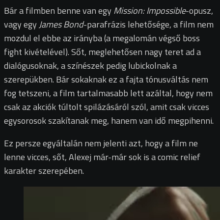
Bár a filmben benne van egy
Mission: Impossible
-opusz,
vagy egy
James Bond
-parafrázis lehetősége, a film nem
mozdul el ebbe az irányba (a megalomán végső boss
fight kivételével). Sőt, meglehetősen nagy teret ad a
dialógusoknak, a színészek pedig lubickolnak a
szerepükben.
Bár sokaknak ez a fajta tónusváltás nem
fog tetszeni, a film tartalmasabb lett azáltal, hogy nem
csak az akciók túltolt spilázásáról szól, amit csak vicces
egysorosok szakítanak meg, hanem van idő megpihenni.
Ez persze egyáltalán nem jelenti azt, hogy a film ne
lenne vicces, sőt, Alexej már-már sok is a comic relief
karakter szerepében.