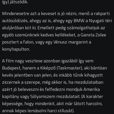
így) játszódik.
Mindenesetre azt a keveset is jó nézni, menő a rakparti
autósüldözés, ahogy az is, ahogy egy BMW a Nyugati téri
aluljáróban köt ki. Emellett pedig számolgathatjuk az
egyéb szemünknek kedves kellékeket, a Ganxta Zolee
posztert a falon, vagy egy Vénusz margarint a
konyhapulton.
A film nagy vesztese azonban igazából így sem
Budapest, hanem a Kiképző (Taskmaster), aki bántóan
kevés jelentben van jelen, és inkább tűnik kihagyott
ziccernek a szerepe, még akkor is, ha mozdulataiban
azért jó beleveszni és felfedezni mondjuk Amerika
kapitány vagy Sólyomszem mozdulatait. (A karakter
képessége, hogy mindenkit, akit már látott harcolni,
annak képes lemásolni harci stílusát).