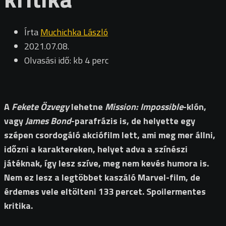
Írta
Muchichka László
2021.07.08.
Olvasási idő: kb 4 perc
A
Fekete Özvegy
lehetne
Mission: Impossible
-klón,
vagy
James Bond
-parafrázis is, de helyette egy
szépen csordogáló akciófilm lett, ami meg mer állni,
időzni a karaktereken, helyet adva a színészi
játéknak, így lesz szíve, meg nem kevés humora is.
Nem ez lesz a legtöbbet kaszáló Marvel-film, de
érdemes vele eltölteni 133 percet. Spoilermentes
kritika.