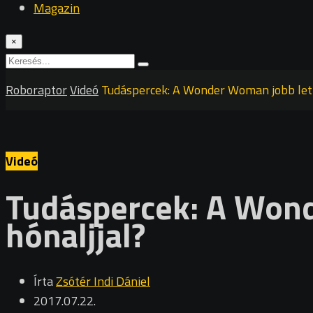
Magazin
×
Roboraptor
Videó
Tudáspercek: A Wonder Woman jobb lett
Videó
Tudáspercek: A Wond
hónaljjal?
Írta
Zsótér Indi Dániel
2017.07.22.