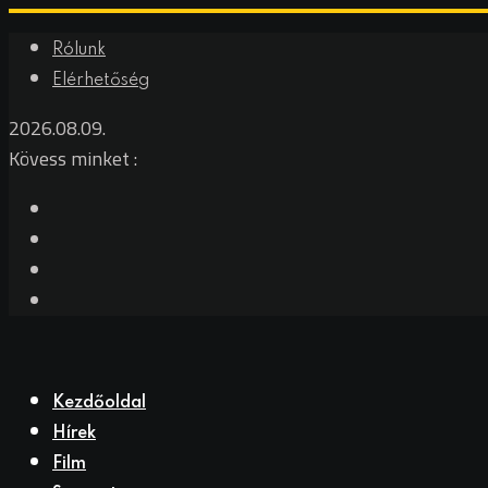
Skip
Rólunk
to
Elérhetőség
content
2026.08.09.
Kövess minket :
Kezdőoldal
Hírek
Film