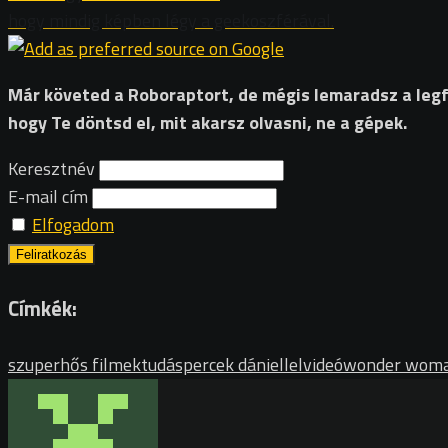
hogy mindig képben légy a geekoszférával.
Már követed a Roboraptort, de mégis lemaradsz a legfri
hogy Te döntsd el, mit akarsz olvasni, ne a gépek.
Keresztnév
E-mail cím
Elfogadom
Címkék:
szuperhős filmek
tudáspercek dániellel
videó
wonder wom