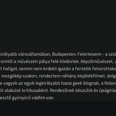
királyabb városállamában, Budapesten. Feletteseim - a szü
romtól a művészeti pálya felé lökdöstek. Képzőművészet, ze
 hallgat, semmi nem érdekli igazán a fentebb felsoroltakon 
m mozgókép szakon, rendeztem néhány kisjátékfilmet, dol
je vagyok az egyik legkirályabb hazai geek blognak, a Rob
lit alakulat kritikusaként. Rendezőnek készülök és újságír
pesztő gyönyörű vádlim van.