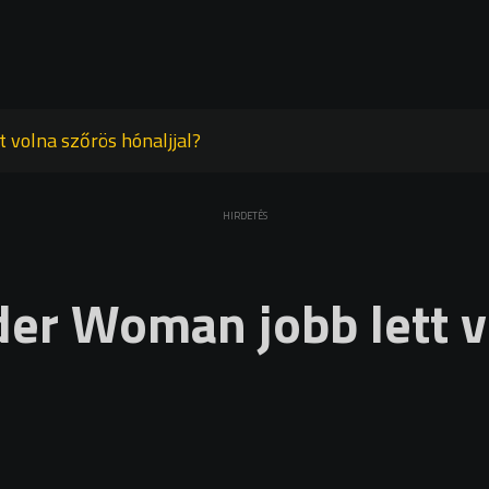
 volna szőrös hónaljjal?
HIRDETÉS
er Woman jobb lett v