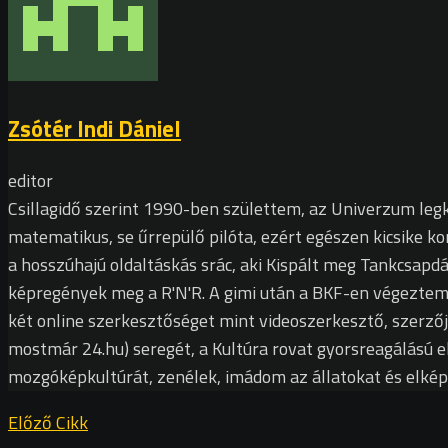
Zsótér Indi Dániel
editor
Csillagidő szerint 1990-ben születtem, az Univerzum leg
matematikus, se űrrepülő pilóta, ezért egészen kicsike ko
a hosszúhajú oldaltáskás srác, aki Kispált meg Tankcsapdát
képregények meg a R'N'R. A gimi után a BKF-en végezte
két online szerkesztőséget mint videoszerkesztő, szerző
mostmár 24.hu) seregét, a Kultúra rovat gyorsreagálású e
mozgóképkultúrát, zenélek, imádom az állatokat és elké
Előző Cikk