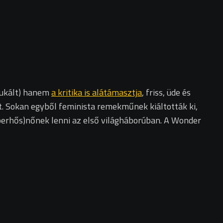
dukált) hanem
a kritika is alátámasztja
, friss, üde és
t. Sokan egyből feminista remekműnek kiáltották ki,
uperhős)nőnek lenni az első világháborúban. A Wonder