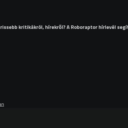
ssebb kritikákról, hírekről? A Roboraptor hírlevél segí
an