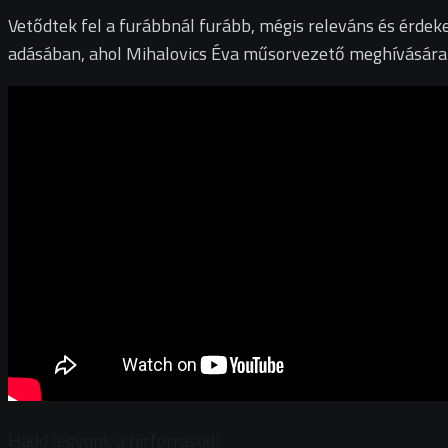
Vetődtek fel a furábbnál furább, mégis releváns és érde
adásában, ahol Mihalovics Éva műsorvezető meghívásár
Hadd legyünk a hírforrásod!