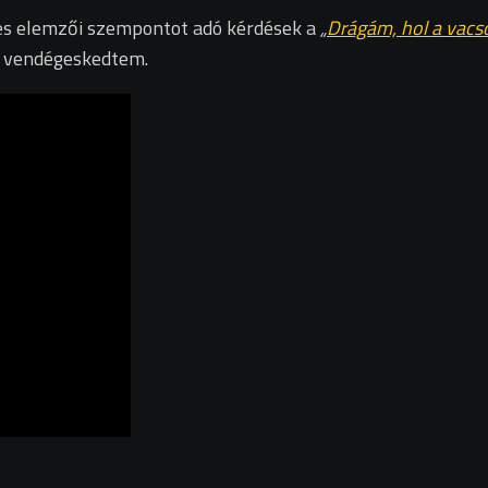
kes elemzői szempontot adó kérdések a
„
Drágám, hol a vac
a vendégeskedtem.