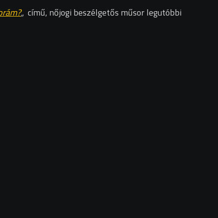
sorám
?
„
című, nőjogi beszélgetős műsor legutóbbi