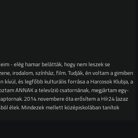
leim - elég hamar belátták, hogy nem leszek se
ne, irodalom, színház, film. Tudják, én voltam a gimiben
kívül, és legfőbb kulturális forrása a Harcosok Klubja, a
goztam ANNAK a televízió csatornának, megjártam egy-
oraptornak. 2014 novembere óta erősítem a Hír24 (azaz
ásból élek. Mindezek mellett középiskolában tanítok