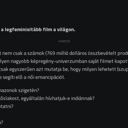
 legfeminisitább film a világon.
HIRDETÉS
t nem csak a számok (769 millió dolláros összbevételt pro
amilyen nagyobb képregény-univerzumban saját filmet kapot
 csak egyszerűen azt mutatja be, hogy milyen lehetett (sz
segíti elő a női emancipációt.
mazonok szigetén?
slakost, egyáltalán hívhatjuk-e indiánnak?
tatni?
a?