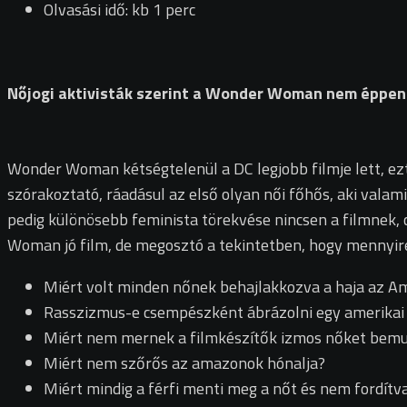
Olvasási idő: kb 1 perc
Nőjogi aktivisták szerint a Wonder Woman nem éppen a
Wonder Woman kétségtelenül a DC legjobb filmje lett, ez
szórakoztató, ráadásul az első olyan női főhős, aki val
pedig különösebb feminista törekvése nincsen a filmnek,
Woman jó film, de megosztó a tekintetben, hogy mennyire 
Miért volt minden nőnek behajlakkozva a haja az A
Rasszizmus-e csempészként ábrázolni egy amerikai ő
Miért nem mernek a filmkészítők izmos nőket bemu
Miért nem szőrős az amazonok hónalja?
Miért mindig a férfi menti meg a nőt és nem fordítv