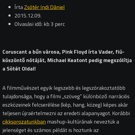
Írta
Zsótér Indi Dániel
2015.12.09.
Olvasási idő: kb 3 perc
Coruscant a bűn városa, Pink Floyd írta Vader, fiú-
köszöntő nótáját, Michael Keatont pedig megszólítja
a Sötét Oldal!
A filmművészet egyik legszebb és legszórakoztatóbb
tulajdonsága, hogy a filmi „szöveg” különböző narrációs
eszközeinek felcserélése (kép, hang, közeg) képes akár
teljesen újraértelmezni az eredeti alapanyagot. Korábbi
cikksorozatunkban
mashup-kultúrának neveztük a
jelenséget és számos példát is hoztunk az