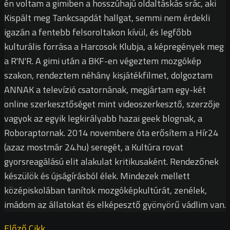
én voltam a gimiben a hosszúhajú oldaltáskás srác, aki
Kispált meg Tankcsapdát hallgat, semmi nem érdekli
igazán a fentebb felsoroltakon kívül, és legfőbb
kulturális forrása a Harcosok Klubja, a képregények meg
a R'N'R. A gimi után a BKF-en végeztem mozgókép
szakon, rendeztem néhány kisjátékfilmet, dolgoztam
ANNAK a televízió csatornának, megjártam egy-két
online szerkesztőséget mint videoszerkesztő, szerzője
vagyok az egyik legkirályabb hazai geek blognak, a
Roboraptornak. 2014 novembere óta erősítem a Hír24
(azaz mostmár 24.hu) seregét, a Kultúra rovat
gyorsreagálású elit alakulat kritikusaként. Rendezőnek
készülök és újságírásból élek. Mindezek mellett
középiskolában tanítok mozgóképkultúrát, zenélek,
imádom az állatokat és elképesztő gyönyörű vádlim van.
Előző Cikk