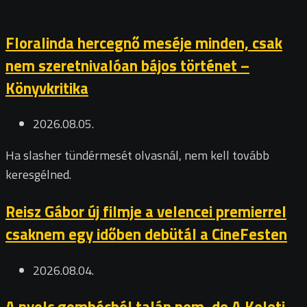
Floralinda hercegnő meséje minden, csak
nem szeretnivalóan bájos történet –
Könyvkritika
2026.08.05.
Ha slasher tündérmesét olvasnál, nem kell tovább
keresgélned.
Reisz Gábor új filmje a velencei premierrel
csaknem egy időben debütál a CineFesten
2026.08.04.
A nyolc gombócból talán nem, de A Keleti