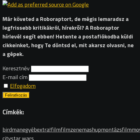
Már követed a Roboraptort, de mégis lemaradsz a
legfrissebb kritikákról, hírekről? A Roboraptor
hírlevél segít ebben! Hetente a postafiókodba küldi
cikkeinket, hogy Te döntsd el, mit akarsz olvasni, ne
a gépek.
Keresztnév
E-mail cím
Elfogadom
Címkék:
birdman
egyéb
extra!
film
filmzene
mashup
montázsfilm
mov
city
star wars