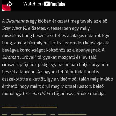
A
Birdmannel
egy időben érkezett meg tavaly az első
Star Wars VII
előzetes. A teaserben egy mély,
misztikus hang beszél a sötét és a világos oldalról. Egy
hang, amely bármilyen filmtrailer eredeti képsávja alá
bevágva komolyságot kölcsönöz az alapanyagnak. A
Birdman
„Erővel” tárgyakat mozgató és levitáló
címszereplőjéhez pedig egy hasonlóan baljós orgánum
beszél állandóan. Az agyam tehát öntudatlanul is
összekötötte a kettőt, így a videómból talán még inkább
érthető, hogy miért őrül meg Michael Keaton: belső
monológját
Az ébredő Erő
főgonosza, Snoke mondja.
Hadd legyünk a hírforrásod!
hogy mindig képben légy a geekoszférával.