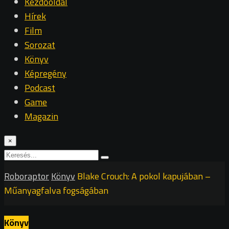
Kezdőoldal
Hírek
Film
Sorozat
Könyv
Képregény
Podcast
Game
Magazin
×
Roboraptor
Könyv
Blake Crouch: A pokol kapujában –
Műanyagfalva fogságában
Könyv