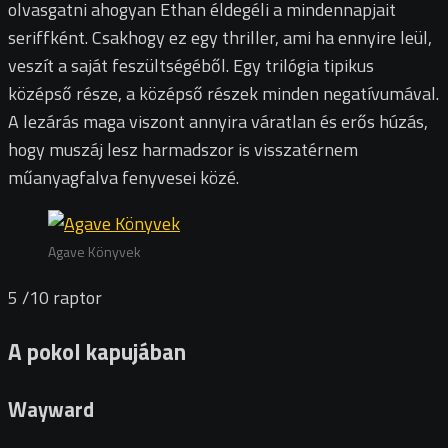
olvasgatni ahogyan Ethan éldegéli a mindennapjait
seriffként. Csakhogy ez egy thriller, ami ha ennyire leül,
veszít a saját feszültségéből. Egy trilógia tipikus
középső része, a középső részek minden negatívumával.
A lezárás maga viszont annyira váratlan és erős húzás,
hogy muszáj lesz harmadszor is visszatérnem
műanyagfalva fenyvesei közé.
Agave Könyvek
5
/10
raptor
A pokol kapujában
Wayward