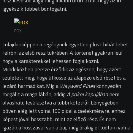
lesz kevésbé vagy még inkább őrült attól, hogy az író
igyekszik többet bontogatni.
FOX
Tulajdonképpen a regénynek egyetlen plusz hibát lehet
felróni az első rész tükrében. A történet gyakran leül
hogy a karakterekkel lehessen foglalkozni.
Mindeközben persze érződik az egészen, hogy azért
született meg, hogy átkösse az alapozó első részt és a
lezáró harmadikat. Míg a
Wayward Pines
könnyedén
megállt a maga lábán, addig
A pokol kapujában
nem
olvasható leválasztva a többi kötetről. Lényegében
bőven elég lett volna 100 oldal a cselekményre, ehhez
képest jóval hosszabb, mint az előző rész. És nem
igazán a hosszával van a baj, még órákig el tudtam volna