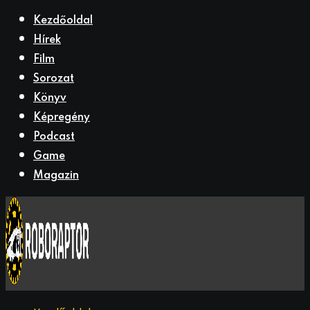
Kezdőoldal
Hírek
Film
Sorozat
Könyv
Képregény
Podcast
Game
Magazin