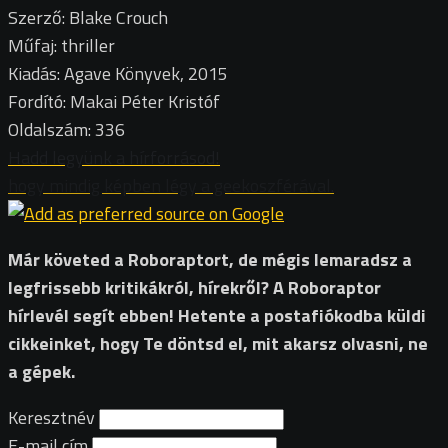
Szerző: Blake Crouch
Műfaj: thriller
Kiadás: Agave Könyvek, 2015
Fordító: Makai Péter Kristóf
Oldalszám: 336
Hadd legyünk a hírforrásod!
hogy mindig képben légy a geekoszférával.
Már követed a Roboraptort, de mégis lemaradsz a
legfrissebb kritikákról, hírekről? A Roboraptor
hírlevél segít ebben! Hetente a postafiókodba küldi
cikkeinket, hogy Te döntsd el, mit akarsz olvasni, ne
a gépek.
Keresztnév
E-mail cím