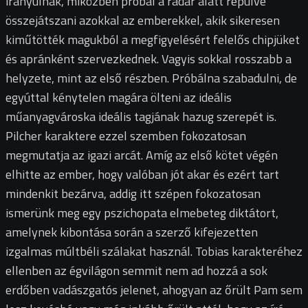
irányulnak, miközben próbál a radar alatt repülve
összejátszani azokkal az emberekkel, akik sikeresen
kiműtötték magukból a megfigyelésért felelős chipjüket
és apránként szervezkednek. Vagyis sokkal rosszabb a
helyzete, mint az első részben. Próbálna szabadulni, de
egyúttal kénytelen magára ölteni az ideális
műanyagvároska ideális tagjának hazug szerepét is.
Pilcher karaktere ezzel szemben fokozatosan
megmutatja az igazi arcát. Amíg az első kötet végén
elhitte az ember, hogy valóban jót akar és ezért tart
mindenkit bezárva, addig itt szépen fokozatosan
ismerünk meg egy pszichopata elmebeteg diktátort,
amelynek kibontása során a szerző kifejezetten
izgalmas múltbéli szálakat használ. Tobias karakteréhez
ellenben az égvilágon semmit nem ad hozzá a sok
erdőben vadászgatós jelenet, ahogyan az őrült Pam sem