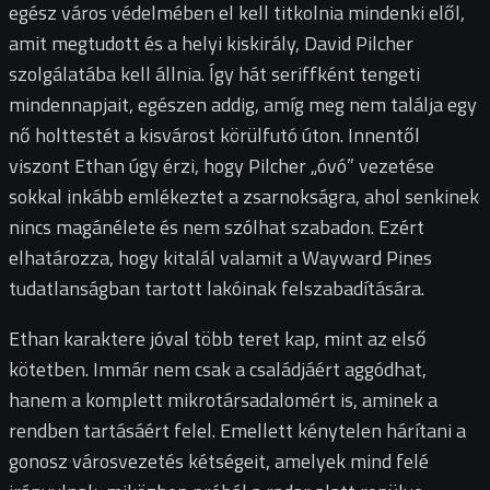
egész város védelmében el kell titkolnia mindenki elől,
amit megtudott és a helyi kiskirály, David Pilcher
szolgálatába kell állnia. Így hát seriffként tengeti
mindennapjait, egészen addig, amíg meg nem találja egy
nő holttestét a kisvárost körülfutó úton. Innentől
viszont Ethan úgy érzi, hogy Pilcher „óvó” vezetése
sokkal inkább emlékeztet a zsarnokságra, ahol senkinek
nincs magánélete és nem szólhat szabadon. Ezért
elhatározza, hogy kitalál valamit a Wayward Pines
tudatlanságban tartott lakóinak felszabadítására.
Ethan karaktere jóval több teret kap, mint az első
kötetben. Immár nem csak a családjáért aggódhat,
hanem a komplett mikrotársadalomért is, aminek a
rendben tartásáért felel. Emellett kénytelen hárítani a
gonosz városvezetés kétségeit, amelyek mind felé