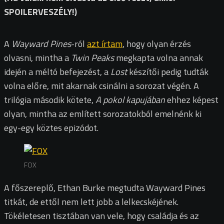
SPOILERVESZÉLY!)
A
Wayward Pines
-ról
azt írtam
, hogy olyan érzés
olvasni, mintha a
Twin Peaks
megkapta volna annak
idején a méltó befejezést, a
Lost
készítői pedig tudták
volna előre, mit akarnak csinálni a sorozat végén. A
trilógia második kötete,
A pokol kapujában
ehhez képest
olyan, mintha az említett sorozatokból emelnénk ki
egy-egy köztes epizódot.
FOX
A főszereplő, Ethan Burke megtudta Wayward Pines
titkát, de ettől nem lett jobb a lelkecskéjének.
Tökéletesen tisztában van vele, hogy családja és az