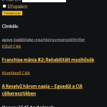
Elfogadom
Címkék:
agave kiadó
blake crouch
könyv
recenzió
thriller
Előző Cikk
Franchise mánia #2: Rehabilitált mozihősök
Következő Cikk
A Keselyű három napja – Egyedül a CIA
célkeresztjében