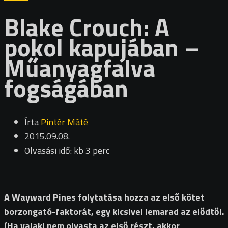
Blake Crouch: A
pokol kapujában –
Műanyagfalva
fogságában
Írta
Pintér Máté
2015.09.08.
Olvasási idő: kb 3 perc
A Wayward Pines folytatása hozza az első kötet
borzongató-faktorát, egy kicsivel lemarad az elődtől.
(Ha valaki nem olvasta az első részt, akkor