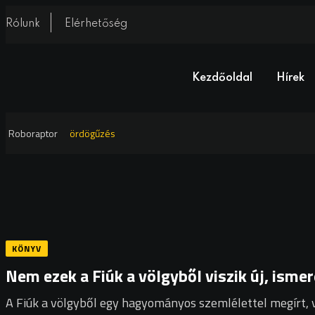
Rólunk
Elérhetőség
Kezdőoldal
Hírek
Roboraptor
ördögűzés
KÖNYV
Nem ezek a Fiúk a völgyből viszik új, isme
A Fiúk a völgyből egy hagyományos szemlélettel megírt, 