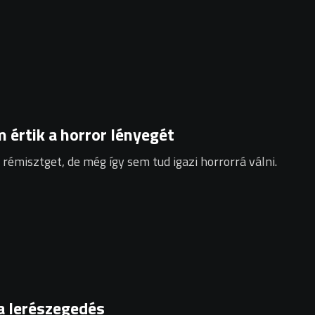
 értik a horror lényegét
émisztget, de még így sem tud igazi horrorrá válni.
a lerészegedés