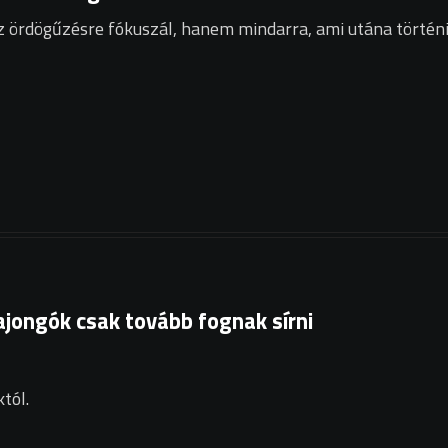
z ördögűzésre fókuszál, hanem mindarra, ami utána történi
ajongók csak tovább fognak sírni
tól.