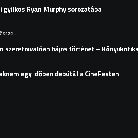
ői gyilkos Ryan Murphy sorozatába
ősszel.
 szeretnivalóan bájos történet – Könyvkritik
csaknem egy időben debütál a CineFesten