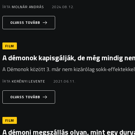
ÍRTA
MOLNÁR ANDRÁS
2024.08.12.
OLVASS TOVÁBB
FILM
A démonok kapisgálják, de még mindig nem
A Démonok között 3. már nem kizárólag sokk-effektekkel r
ÍRTA
KERÉNYI LEVENTE
2021.06.11.
OLVASS TOVÁBB
FILM
A démoni megszállás olyan, mint egy durv