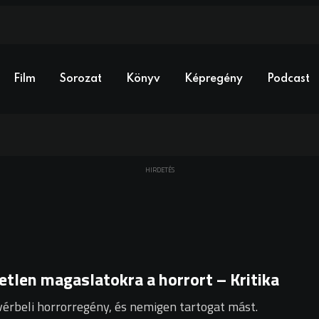
Film
Sorozat
Könyv
Képregény
Podcast
HIRDETÉS
retlen magaslatokra a horrort – Kritika
vérbeli horrorregény, és nemigen tartogat mást.