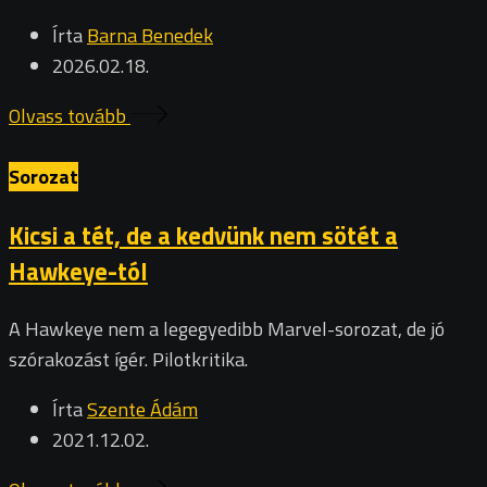
Írta
Barna Benedek
2026.02.18.
Olvass tovább
Sorozat
Kicsi a tét, de a kedvünk nem sötét a
Hawkeye-tól
A Hawkeye nem a legegyedibb Marvel-sorozat, de jó
szórakozást ígér. Pilotkritika.
Írta
Szente Ádám
2021.12.02.