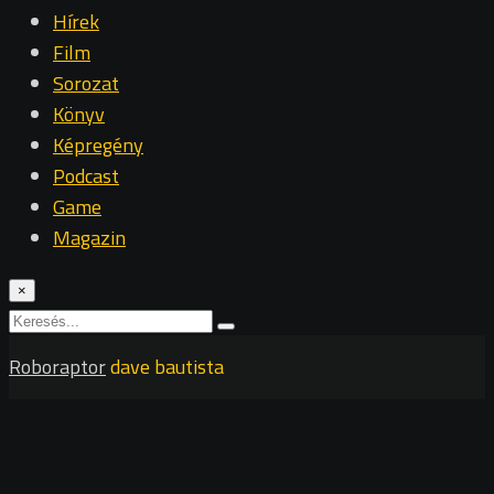
Hírek
Film
Sorozat
Könyv
Képregény
Podcast
Game
Magazin
×
Roboraptor
dave bautista