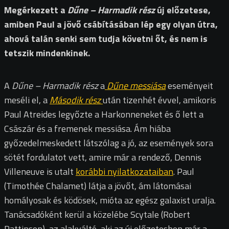
Megérkezett a
Dűne – Harmadik rész
új előzetese,
amiben Paul a jövő csábításában lép egy olyan útra,
ahová talán senki sem tudja követni őt, és nem is
tetszik mindenkinek.
A
Dűne – Harmadik rész
a
Dűne messiása
eseményeit
meséli el, a
Második rész
után tizenhét évvel, amikoris
Paul Atreides legyőzte a Harkonneneket és ő lett a
Császár és a fremenek messiása. Ám hiába
győzedelmeskedett látszólag a jó, az események sora
sötét fordulatot vett, amire már a rendező, Dennis
Villeneuve is utalt
korábbi nyilatkozataiban
. Paul
(Timothée Chalamet) látja a jövőt, ám látomásai
homályosak és ködösek, mióta az egész galaxist uralja.
Tanácsadóként kerül a közelébe Scytale (Robert
Pattinson), az alakváltó, aki az új előzetesben már a