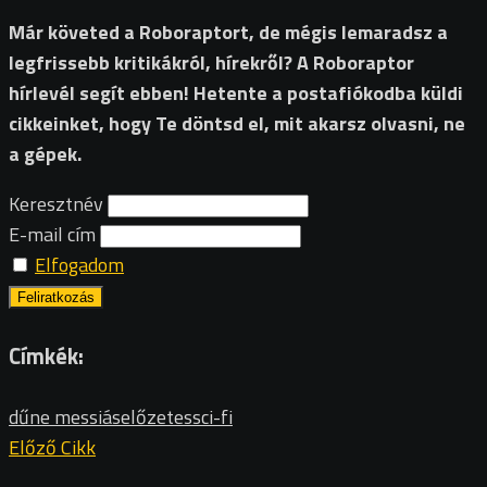
Már követed a Roboraptort, de mégis lemaradsz a
legfrissebb kritikákról, hírekről? A Roboraptor
hírlevél segít ebben! Hetente a postafiókodba küldi
cikkeinket, hogy Te döntsd el, mit akarsz olvasni, ne
a gépek.
Keresztnév
E-mail cím
Elfogadom
Címkék:
dűne messiás
előzetes
sci-fi
Előző Cikk