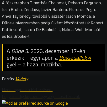
A főszerepben Timothée Chalamet, Rebecca Ferguson,
Josh Brolin, Zendaya, Javier Bardem, Florence Pugh,
Anya Taylor-Joy, továbbá visszatér Jason Momoa, a
Dűne-univerzumban pedig újként köszönthetjük Robert
Pattinsont, Isaach De Bankolé-t, Nakoa-Wolf Momoát
és Ida Brooke-t.
A
Dűne 3.
2026. december 17-én
érkezik – egynapon a
Bosszúállók 4
-
gyel – a hazai mozikba.
Forrás:
Variety
Hadd legyünk a hírforrásod!
hogy mindig képben légy a geekoszférával.