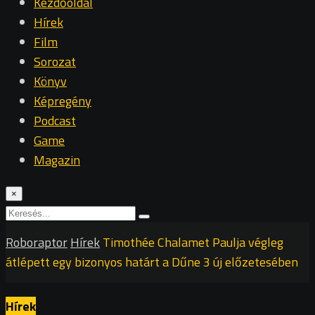
Kezdőoldal
Hírek
Film
Sorozat
Könyv
Képregény
Podcast
Game
Magazin
×
Roboraptor
Hírek
Timothée Chalamet Paulja végleg
átlépett egy bizonyos határt a Dűne 3 új előzetesében
Hírek