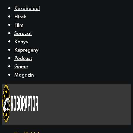
Kezdőoldal
Hírek
Film
Sorozat
Könyv
Képregény
Podcast
Game
Magazin