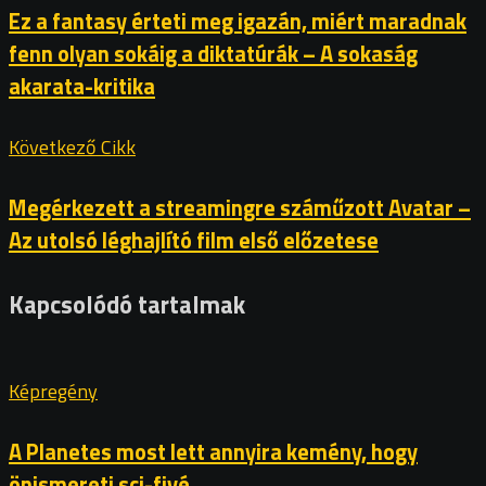
Ez a fantasy érteti meg igazán, miért maradnak
fenn olyan sokáig a diktatúrák – A sokaság
akarata-kritika
Következő Cikk
Megérkezett a streamingre száműzott Avatar –
Az utolsó léghajlító film első előzetese
Kapcsolódó tartalmak
Képregény
A Planetes most lett annyira kemény, hogy
önismereti sci-fivé