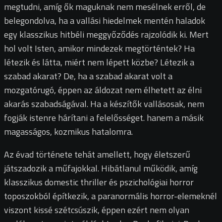
megtudni, amíg ők maguknak nem mesélnek erről, de
belegondolva, ha a vallási hiedelmek mentén haladok
egy klasszikus hitbéli meggyőződés rajzolódik ki. Mert
hol volt Isten, amikor mindezek megtörténtek? Ha
létezik és látta, miért nem lépett közbe? Létezik a
szabad akarat? De, ha a szabad akarat volt a
mozgatórugó, éppen az áldozat nem élhetett az élni
akarás szabadságával. Ha a készítők vallásosak, nem
fogják istenre hárítani a felelősséget. hanem a másik
magasságos, kozmikus hatalomra.
Az évad története tehát amellett, hogy életszerű
játszadozik a műfajokkal. Hibátlanul működik, amíg
klasszikus domestic thriller és pszichológiai horror
toposzokból építkezik, a paranormális horror-elemeknél
viszont kissé szétcsúszik, éppen ezért nem olyan