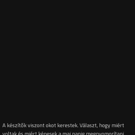
A készítők viszont okot kerestek. Választ, hogy miért
voltak és miért képesek a mai napig megnyomorítani