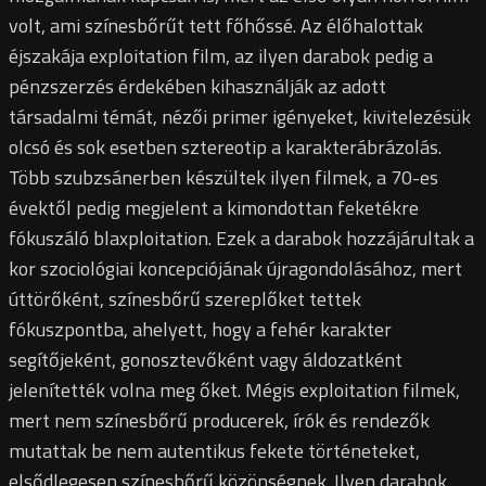
volt, ami színesbőrűt tett főhőssé. Az élőhalottak
éjszakája exploitation film, az ilyen darabok pedig a
pénzszerzés érdekében kihasználják az adott
társadalmi témát, nézői primer igényeket, kivitelezésük
olcsó és sok esetben sztereotip a karakterábrázolás.
Több szubzsánerben készültek ilyen filmek, a 70-es
évektől pedig megjelent a kimondottan feketékre
fókuszáló blaxploitation. Ezek a darabok hozzájárultak a
kor szociológiai koncepciójának újragondolásához, mert
úttörőként, színesbőrű szereplőket tettek
fókuszpontba, ahelyett, hogy a fehér karakter
segítőjeként, gonosztevőként vagy áldozatként
jelenítették volna meg őket. Mégis exploitation filmek,
mert nem színesbőrű producerek, írók és rendezők
mutattak be nem autentikus fekete történeteket,
elsődlegesen színesbőrű közönségnek. Ilyen darabok