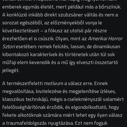
emberek egymás életét, mert például más a bőrszínük.
A konklúzió inkább direkt szubzsáner váltás és nem a
sorozat egészéből, az előzményekből vonja le
következtetéseit – a fókusz az utolsó pár részre
érezhetően el is csúszik. Olyan, mint az
Amerikai Horror
Sztori
esetében: remek felütés, lassan, de dinamikusan
kibontakozó karakterívek és történetek után túl sok
műfaji elem keveredik és a mű így elveszti összetartó
jellegét.
A természetfeletti motívum a válasz erre. Ennek
megvalósítása, kivitelezése és megjelenítése ízléses,
klasszikus technikájú, mégis a cselekményszál valamiért
felelősséghárítónak érződik, és elgondolkodtató, hogy
fekete alkotóknak számára miért lehet egy ilyen válasz
a traumafeldolgozás nyugtázása. Ezt nem fogjuk