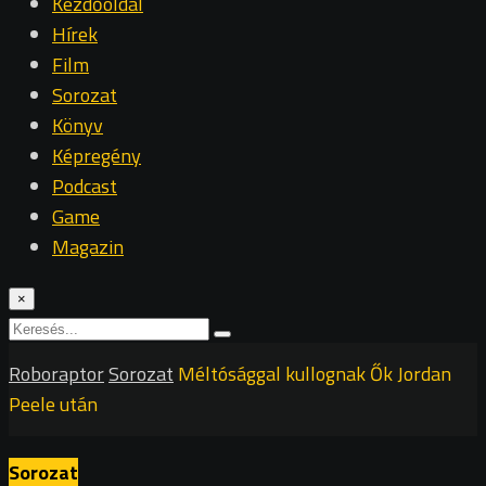
Kezdőoldal
Hírek
Film
Sorozat
Könyv
Képregény
Podcast
Game
Magazin
×
Roboraptor
Sorozat
Méltósággal kullognak Ők Jordan
Peele után
Sorozat