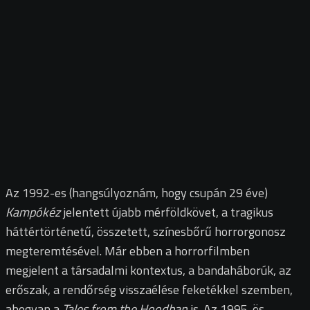
Az 1992-es (hangsúlyoznám, hogy csupán 29 éve)
Kampókéz
jelentett újabb mérföldkövet, a tragikus
háttértörténetű, összetett, színesbőrű horrorgonosz
megteremtésével. Már ebben a horrorfilmben
megjelent a társadalmi kontextus, a bandaháborúk, az
erőszak, a rendőrség visszaélése feketékkel szemben,
ahogyan a
Tales from the Hoodban
is. Az 1995-ös