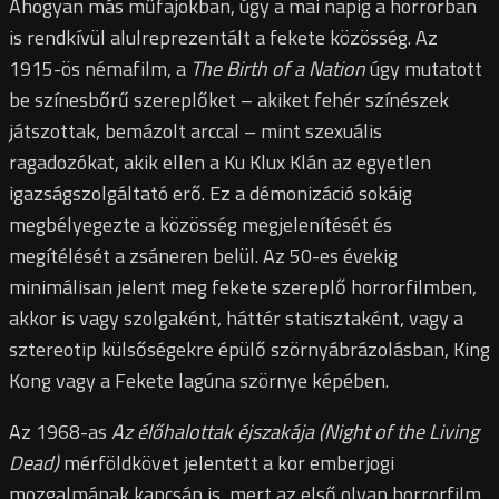
Ahogyan más műfajokban, úgy a mai napig a horrorban
is rendkívül alulreprezentált a fekete közösség. Az
1915-ös némafilm, a
The Birth of a Nation
úgy mutatott
be színesbőrű szereplőket – akiket fehér színészek
játszottak, bemázolt arccal – mint szexuális
ragadozókat, akik ellen a Ku Klux Klán az egyetlen
igazságszolgáltató erő. Ez a démonizáció sokáig
megbélyegezte a közösség megjelenítését és
megítélését a zsáneren belül. Az 50-es évekig
minimálisan jelent meg fekete szereplő horrorfilmben,
akkor is vagy szolgaként, háttér statisztaként, vagy a
sztereotip külsőségekre épülő szörnyábrázolásban, King
Kong vagy a Fekete lagúna szörnye képében.
Az 1968-as
Az élőhalottak éjszakája (Night of the Living
Dead)
mérföldkövet jelentett a kor emberjogi
mozgalmának kapcsán is, mert az első olyan horrorfilm