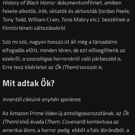
History of Black Horror
dokumentumfilmet, amiben
fekete alkotók, írók, oktatók és aktivisták (Jordan Peele,
Tony Todd, William Crain, Tona Mabry etc.) beszélnek a
filmtörténeti változásokról.
Szó mi szó, nagyon hosszú út áll még a társadalmi
elfogadás előtt, minden téren, de ezt elősegíthetik az
ezekről, a szociológiai horrorokról való párbeszéd is.
Erre tesz kísérletet az
Ők (Them)
sorozat is.
Mit adtak Ők?
Innentől cikkünk enyhén spoileres.
Az Amazon Prime Video új antológiasorozatának, az
Ők
(Them)
első évada (
Them: Covenant
) kontextusa az
amerikai álom, a horror pedig ebből a fals ábrándból, a