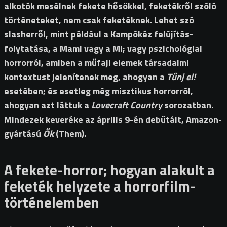
alkotók mesélnek fekete hősökkel, feketékről szóló
történeteket, nem csak feketéknek. Lehet szó
slasherről, mint például a Kampókéz felújítás-
folytatása, a Mami vagy a Mi; vagy pszichológiai
horrorról, amiben a műfaji elemek társadalmi
kontextust jelenítenek meg, ahogyan a
Tűnj el!
esetében; és esetleg még misztikus horrorról,
ahogyan azt láttuk a
Lovecraft Country
sorozatban.
Mindezek keveréke az április 9-én debütált, Amazon-
gyártású
Ők
(Them).
A fekete-horror; hogyan alakult a
feketék helyzete a horrorfilm-
történelemben