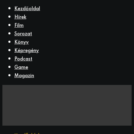
Kezdőoldal
Hírek
Film
Sorozat
Könyv
Képregény
Podcast
Game
Magazin