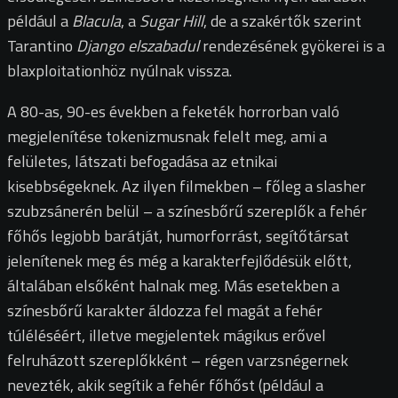
például a
Blacula
, a
Sugar Hill
, de a szakértők szerint
Tarantino
Django elszabadul
rendezésének gyökerei is a
blaxploitationhöz nyúlnak vissza.
A 80-as, 90-es években a feketék horrorban való
megjelenítése tokenizmusnak felelt meg, ami a
felületes, látszati befogadása az etnikai
kisebbségeknek. Az ilyen filmekben – főleg a slasher
szubzsánerén belül – a színesbőrű szereplők a fehér
főhős legjobb barátját, humorforrást, segítőtársat
jelenítenek meg és még a karakterfejlődésük előtt,
általában elsőként halnak meg. Más esetekben a
színesbőrű karakter áldozza fel magát a fehér
túléléséért, illetve megjelentek mágikus erővel
felruházott szereplőkként – régen varzsnégernek
nevezték, akik segítik a fehér főhőst (például a