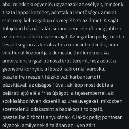
ahol mindenki egyenlő, ugyanazok az esélyek, mindenki
tiszta lappal kezdhet, adottak a lehetőségei, amiket
csak meg kell ragadnia és megélheti az álmot. A saját
tulajdonú háznál talán semmi nem jeleníti meg jobban
az amerikai álom esszenciáját. Az ingatlan pedig, mint a
feszültségforrás katalizátora remekül működik, nem
véletlenül központja a domestic thrillereknek. Az
ambivalencia igazi atmoszférát teremt, hisz adott a
gyönyörű környék, a létező kaliforniai városka,
pasztellre meszelt házikóival; karbantartott
pázsitjával; az újságos fiúval, aki épp most dobta a
bejárati ajtó elé a friss újságot; a tejesemberrel, aki
szokásához híven kicseréli az üres üvegeket, miközben
szemtelenül odakacsint a babakocsit tologató,
pasztellbe öltözött anyukának. A lakók pedig pontosan
olyanok, amilyenek általában az ilyen zárt