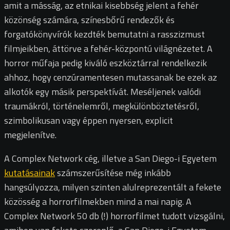
amit a másság, az etnikai kisebbség jelent a fehér
közönség számára, színesbőrű rendezők és
forgatókönyvírók kezdték bemutatni a rasszizmust
filmjeikben, áttörve a fehér-központú világnézetet. A
horror műfaja pedig kiváló eszköztárral rendelkezik
ahhoz, hogy cenzúramentesen mutassanak be ezek az
alkotók egy másik perspektívát. Meséljenek valódi
traumákról, történelemről, megkülönböztetésről,
szimbolikusan vagy éppen nyersen, explicit
megjelenítve.
A Complex Network cég, illetve a San Diego-i Egyetem
kutatásainak
számszerűsítése még inkább
hangsúlyozza, milyen szinten alulreprezentált a fekete
közösség a horrorfilmekben mind a mai napig. A
Complex Network 50 db (!) horrorfilmet tudott vizsgálni,