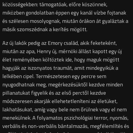
közösségekben: támogatóak, előre köszönnek,
miközben gondolatban éppen egy kanál vízbe fojtanak
és szélesen mosolyognak, miután órákon át gyaláztak a
másik szomszédnak a kerítés mögött.
Az új lakók pedig az Emory család, akik feketeként,
miután az apa, Henry új, mérnöki állást kapott egy új
élet reményében költöztek ide, hogy maguk mögött
hagyják az iszonyatos traumát, amit mindegyikük a
lelkében cipel. Természetesen egy percre sem
nyugodhatnak meg, megérkezésüktől kezdve minden
pillanatukat figyelik és az első perctől kezdve
módszeresen akarják ellehetetleníteni az életüket,
lakhatásukat, amíg vagy bele nem őrülnek vagy el nem
menekülnek. A folyamatos pszichológiai terror, nyomás,
verbális és non-verbális bántalmazás, megfélemlítés és