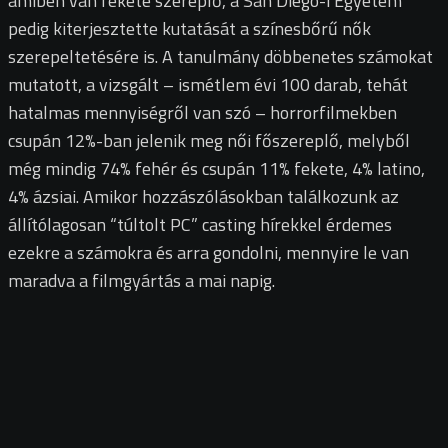
amiben van fekete szereplő, a San Diego-i Egyetem
pedig kiterjesztette kutatását a színesbőrű nők
szerepeltetésére is. A tanulmány döbbenetes számokat
mutatott, a vizsgált – ismétlem évi 100 darab, tehát
hatalmas mennyiségről van szó – horrorfilmekben
csupán 12%-ban jelenik meg női főszereplő, melyből
még mindig 74% fehér és csupán 11% fekete, 4% latino,
4% ázsiai. Amikor hozzászólásokban találkozunk az
állítólagosan “túltolt PC” casting hírekkel érdemes
ezekre a számokra és arra gondolni, mennyire le van
maradva a filmgyártás a mai napig.