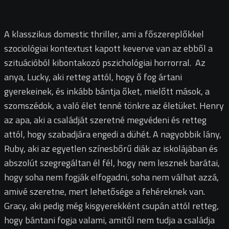
A klasszikus domestic thriller, ami a főszereplőkkel
szociológiai kontextust kapott keverve van az ebből a
szituációból kibontakozó pszichológiai horrorral. Az
anya, Lucky, aki retteg attól, hogy ő fog ártani
gyerekeinek, és inkább bántja őket, mielőtt mások, a
szomszédok, a való élet tenné tönkre az életüket. Henry
az apa, aki a családját szeretné megvédeni és retteg
attól, hogy szabadjára engedi a dühét. A nagyobbik lány,
Ruby, aki az egyetlen színesbőrű diák az iskolájában és
abszolút szegregáltan él fél, hogy nem lesznek barátai,
hogy soha nem fogják elfogadni, soha nem válhat azzá,
amivé szeretne, mert lehetősége a fehéreknek van.
Gracy, aki pedig még kisgyerekként csupán attól retteg,
hogy bántani fogja valami, amitől nem tudja a családja