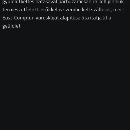
gyűlöletkeltés hatásával párhuzamosan rá kell jönniük,
természetfeletti erőkkel is szembe kell szállniuk, mert
East-Compton városkáját alapítása óta itatja át a
gyűlölet.