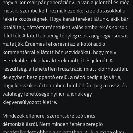
hogy a kor csak pár generációnyira van a jelentől és még
most is szembe kell nézniük ezekkel a zaklatásokkal a
fekete közösségnek. Hogy karaktereket látunk, akik bár
kitaláltak, háttértörténetüket valós emberek és sorsok
ihlették. A látottak pedig tényleg csak a jéghegy csúcsát
mutatják. Érdemes felkeresni az alkotói audio
kommentárral ellátott bónuszvideókat, hogy mely
esetek ihlették a karakterek múltját és jelenét. A
feszültség, a tehetetlen frusztráció miatt kibírhatatlan,
de egyben beszippantó erejű, a néző pedig alig várja,
hogy klasszikus értelemben bűnhődjön meg a rossz, és
valahogy lehetősége nyíljon a jónak egy
kiegyensúlyozott életre.
Mindezek ellenére, szerencsére szó sincs
démonizálásról. Nem minden fehér szereplő
megátalkodott ebben a sorozatban. Ki-ki a maga elvei,