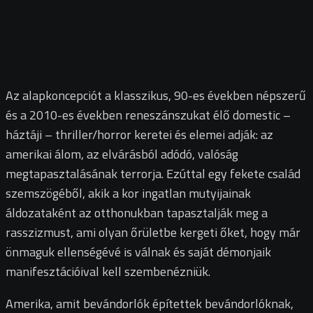
Az alapkoncepciót a klasszikus, 90-es években népszerű
és a 2010-es években reneszánszukat élő domestic –
háztáji – thriller/horror keretei és elemei adják: az
amerikai álom, az elvárásból adódó, valóság
megtapasztalásának terrorja. Ezúttal egy fekete család
szemszögéből, akik a kor ingatlan mutyijainak
áldozataként az otthonukban tapasztalják meg a
rasszizmust, ami olyan őrületbe kergeti őket, hogy már
önmaguk ellenségévé is válnak és saját démonjaik
manifesztációival kell szembenézniük.
Amerika, amit bevándorlók építettek bevándorlóknak,