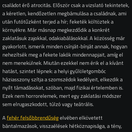
családot érő atrocitás. Először csak a vizslató tekintetek,
a kéretlen, kendőzetlen megbámulása a családnak, ami
után futótűzként terjed a hír; feketék költöztek a
környékre. Már másnap megkezdődik a konkrét
zaklatásuk zajokkal, odakiabálásokkal. A közösség már
gyakorlott, ismerik minden csínját-bínját annak, hogyan
nehezítsék meg a fekete lakók mindennapjait, amíg el
nem menekülnek. Miután ezekkel nem érik el a kívánt
hatást, szintet lépnek: a helyi gyűlöletgombóc
háziasszony szítja a szomszédok kedélyeit, elkezdik a
nyílt támadásokat, szóban, majd fizikai értelemben is.
Ezek nem horrorelemek, mert egy zaklatási módszer
sem elrugaszkodott, túlzó vagy teátrális.
A
fehér felsőbbrendűség
elvében elkövetett
bántalmazások, visszaélések hétköznapisága, a tény,