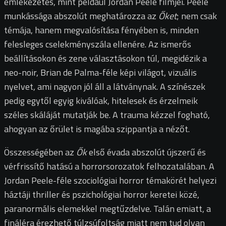
emlékezetes, mint például Jordan Peele filmjei.
Peele
munkássága abszolút meghatározza az
Őket
; nem csak
témája, hanem megvalósítása fényében is, minden
felesleges cselekményszála ellenére. Az ismerős
beállításokon és zene választásokon túl, megidézik a
neo-noir, Brian de Palma-féle képi világot, vizuális
nyelvet, ami nagyon jól áll a látványnak. A színészek
pedig egytől egyig kiválóak, hitelesek és érzelmeik
széles skáláját mutatják be. A trauma kézzel fogható,
ahogyan az őrület is magába szippantja a nézőt.
Összességében az
Ők
első évada abszolút újszerű és
vérfrissítő hatású a horrorsorozatok felhozatalában. A
Jordan Peele-féle szociológiai horror témakörét helyezi
háztáji thriller és pszichológiai horror keretei közé,
paranormális elemekkel megtűzdelve. Talán emiatt, a
fináléra érezhető túlzsúfoltság miatt nem tud olyan