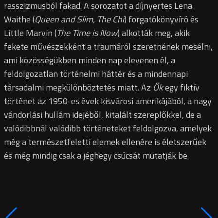
rasszizmusból fakad. A sorozatot a díjnyertes Lena
Waithe (
Queen and Slim, The Chi
) forgatókönyvíró és
Little Marvin (
The Time is Now
) alkották meg, akik
fekete művészekként a traumáról szeretnének mesélni,
ami közösségükben minden nap elevenen él, a
feldolgozatlan történelmi háttér és a mindennapi
társadalmi megkülönböztetés miatt. Az
Ők
egy fiktív
történet az 1950-es évek kisvárosi amerikájából, a nagy
vándorlási hullám idejéből, kitalált szereplőkkel, de a
valódibbnál valódibb történeteket feldolgozva, amelyek
még a természetfeletti elemek ellenére is életszerűek
és még mindig csak a jéghegy csúcsát mutatják be.