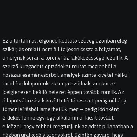
Ez a tartalmas, elgondolkodtató szöveg azonban elég
szikár, és emiatt nem áll teljesen össze a folyamat,
amelynek során a toronyház lakóközössége lezüllik. A
szerző kiragadott epizódokat mutat meg ebből a
hosszas eseménysorból, amelyek szinte kivétel nélkül
mind fordulópontok: akkor játszódnak, amikor az
ideiglenesen beálló helyzet éppen tovább romlik. Az
állapotváltozások közötti történéseket pedig néhány
tömör leírásból ismerhetjük meg – pedig időnként
érdekes lenne egy-egy alkalommal kicsit tovább
elidőzni, hogy többet megtudjunk az adott pillanatban a
házban uralkodó viszonyokról. Szintén zavaró, hogy