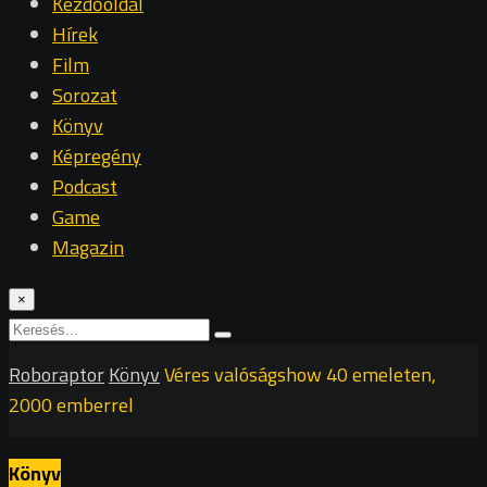
Kezdőoldal
Hírek
Film
Sorozat
Könyv
Képregény
Podcast
Game
Magazin
×
Roboraptor
Könyv
Véres valóságshow 40 emeleten,
2000 emberrel
Könyv