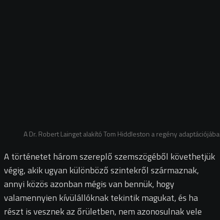
A Dr. Robert Lainget alakító Tom Hiddleston a regény adaptációjába
A történetet három szereplő szemszögéből követhetjük
végig, akik ugyan különböző szintekről származnak,
annyi közös azonban mégis van bennük, hogy
valamennyien kívülállóknak tekintik magukat, és ha
részt is vesznek az őrületben, nem azonosulnak vele