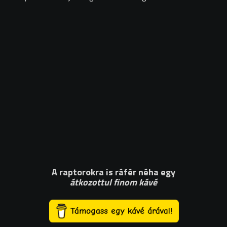
A raptorokra is ráfér néha egy
átkozottul finom kávé