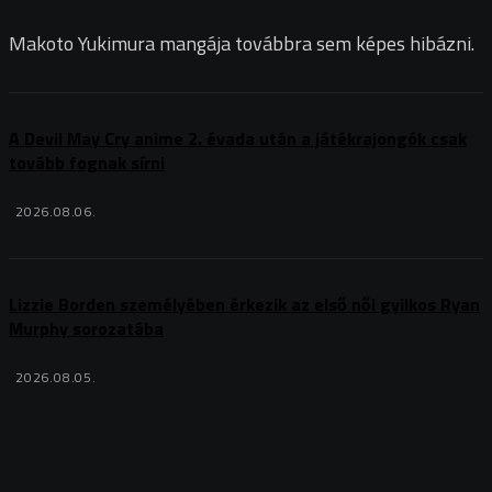
Makoto Yukimura mangája továbbra sem képes hibázni.
A Devil May Cry anime 2. évada után a játékrajongók csak
tovább fognak sírni
2026.08.06.
Lizzie Borden személyében érkezik az első női gyilkos Ryan
Murphy sorozatába
2026.08.05.