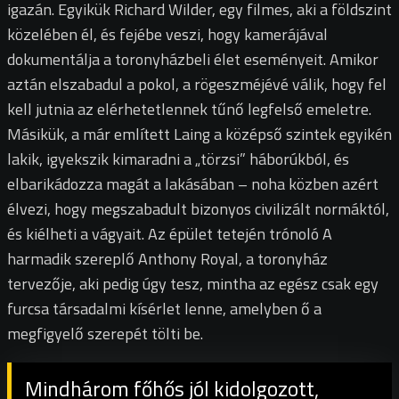
igazán. Egyikük Richard Wilder, egy filmes, aki a földszint
közelében él, és fejébe veszi, hogy kamerájával
dokumentálja a toronyházbeli élet eseményeit. Amikor
aztán elszabadul a pokol, a rögeszméjévé válik, hogy fel
kell jutnia az elérhetetlennek tűnő legfelső emeletre.
Másikük, a már említett Laing a középső szintek egyikén
lakik, igyekszik kimaradni a „törzsi” háborúkból, és
elbarikádozza magát a lakásában – noha közben azért
élvezi, hogy megszabadult bizonyos civilizált normáktól,
és kiélheti a vágyait. Az épület tetején trónoló A
harmadik szereplő Anthony Royal, a toronyház
tervezője, aki pedig úgy tesz, mintha az egész csak egy
furcsa társadalmi kísérlet lenne, amelyben ő a
megfigyelő szerepét tölti be.
Mindhárom főhős jól kidolgozott,