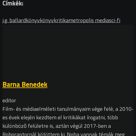
Címkék:
j.g. ballard
könyv
könyvkritika
metropolis media
sci-fi
Barna Benedek
editor
Film- és médiaelméleti tanulmányaim vége felé, a 2010-
es évek elején kezdtem el kritikákat írogatni, több
különböző felületre is, aztán végül 2017-ben a
Roboraptornál kötöttem ki. Noha vannak témák meg