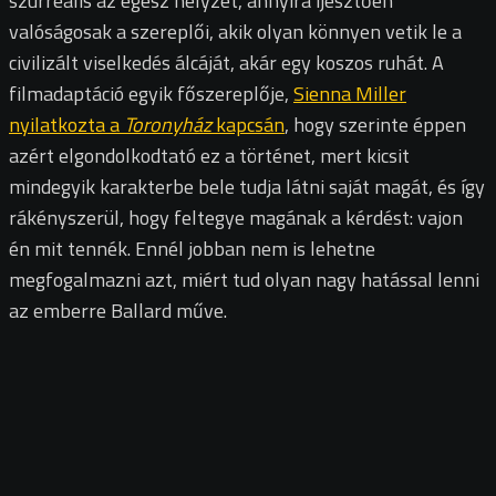
szürreális az egész helyzet, annyira ijesztően
valóságosak a szereplői, akik olyan könnyen vetik le a
civilizált viselkedés álcáját, akár egy koszos ruhát. A
filmadaptáció egyik főszereplője,
Sienna Miller
nyilatkozta a
Toronyház
kapcsán
, hogy szerinte éppen
azért elgondolkodtató ez a történet, mert kicsit
mindegyik karakterbe bele tudja látni saját magát, és így
rákényszerül, hogy feltegye magának a kérdést: vajon
én mit tennék. Ennél jobban nem is lehetne
megfogalmazni azt, miért tud olyan nagy hatással lenni
az emberre Ballard műve.