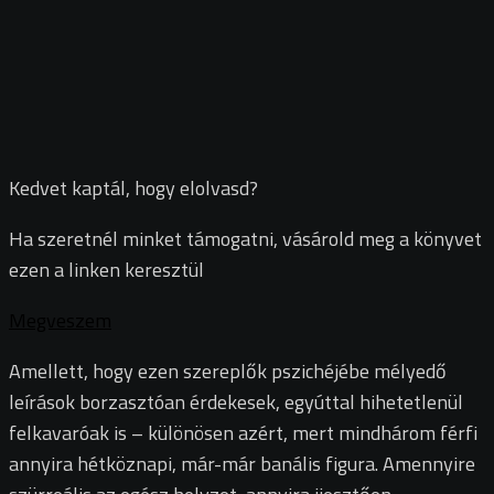
Kedvet kaptál, hogy elolvasd?
Ha szeretnél minket támogatni, vásárold meg a könyvet
ezen a linken keresztül
Megveszem
Amellett, hogy ezen szereplők pszichéjébe mélyedő
leírások borzasztóan érdekesek, egyúttal hihetetlenül
felkavaróak is – különösen azért, mert mindhárom férfi
annyira hétköznapi, már-már banális figura. Amennyire