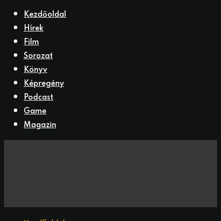
Kezdőoldal
Hírek
Film
Sorozat
Könyv
Képregény
Podcast
Game
Magazin