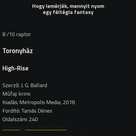
Hogy lemérjék, mennyit nyom
egy féltégla fantasy
8
/10
raptor
Toronyház
High-Rise
Szerző: J. G. Ballard
Műfaj: krimi
Kiadás: Metropolis Media, 2018
Fordító: Tamás Dénes
Oldalszám: 240
Hadd legyünk a hírforrásod!