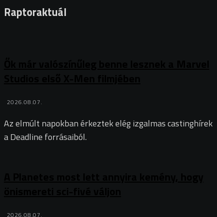
Raptoraktuál
Ők már valószínűleg benne lesznek a Marvel
Studios első X-Men filmjében
2026.08.07.
Az elmúlt napokban érkeztek elég izgalmas castinghírek
a Deadline forrásaiból.
A Planetes most lett annyira kemény, hogy
önismereti sci-fivé váljon
2026.08.07.