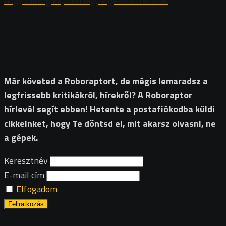
hogy mindig képben légy a geekoszférával.
Már követed a Roboraptort, de mégis lemaradsz a
legfrissebb kritikákról, hírekről? A Roboraptor
hírlevél segít ebben! Hetente a postafiókodba küldi
cikkeinket, hogy Te döntsd el, mit akarsz olvasni, ne
a gépek.
Keresztnév
E-mail cím
Elfogadom