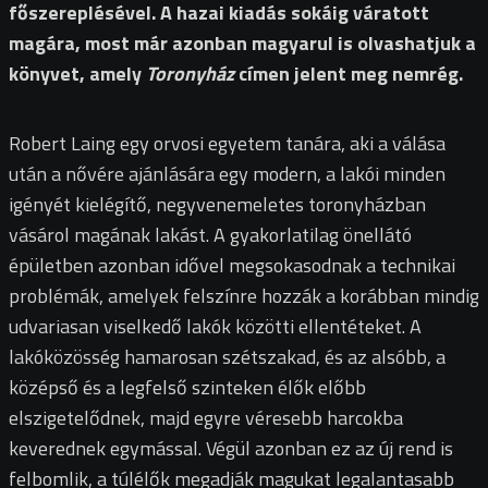
főszereplésével. A hazai kiadás sokáig váratott
magára, most már azonban magyarul is olvashatjuk a
könyvet, amely
Toronyház
címen jelent meg nemrég.
Robert Laing egy orvosi egyetem tanára, aki a válása
után a nővére ajánlására egy modern, a lakói minden
igényét kielégítő, negyvenemeletes toronyházban
vásárol magának lakást. A gyakorlatilag önellátó
épületben azonban idővel megsokasodnak a technikai
problémák, amelyek felszínre hozzák a korábban mindig
udvariasan viselkedő lakók közötti ellentéteket. A
lakóközösség hamarosan szétszakad, és az alsóbb, a
középső és a legfelső szinteken élők előbb
elszigetelődnek, majd egyre véresebb harcokba
keverednek egymással. Végül azonban ez az új rend is
felbomlik, a túlélők megadják magukat legalantasabb