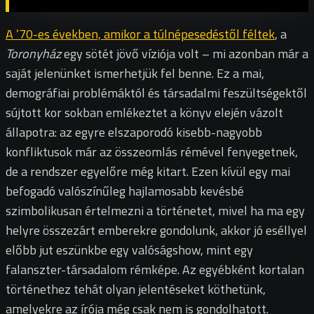
A ’70-es években, amikor a túlnépesedéstől féltek
, a
Toronyház
egy sötét jövő víziója volt – mi azonban már a
saját jelenünket ismerhetjük fel benne. Ez a mai,
demográfiai problémáktól és társadalmi feszültségektől
sújtott kor sokban emlékeztet a könyv elején vázolt
állapotra: az egyre elszaporodó kisebb-nagyobb
konfliktusok már az összeomlás rémével fenyegetnek,
de a rendszer egyelőre még kitart. Ezen kívül egy mai
befogadó valószínűleg hajlamosabb kevésbé
szimbolikusan értelmezni a történetet, mivel ha ma egy
helyre összezárt emberekre gondolunk, akkor jó eséllyel
előbb jut eszünkbe egy valóságshow, mint egy
falanszter-társadalom rémképe. Az egyébként kortalan
történethez tehát olyan jelentéseket köthetünk,
amelyekre az írója még csak nem is gondolhatott.