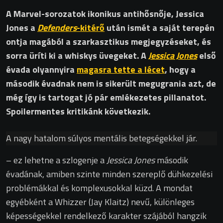
A Marvel-sorozatok ikonikus antihősnője, Jessica
Jones a
Defenders
-kitérő
után ismét a saját terepén
ontja magából a szarkasztikus megjegyzéseket, és
sorra üríti ki a whiskys üvegeket. A
Jessica Jones
első
évada olyannyira
magasra tette a lécet
, hogy a
második évadnak nem is sikerült megugrania azt, de
még így is tartogat jó pár emlékezetes pillanatot.
Spoilermentes kritikánk következik.
A nagy hatalom súlyos mentális betegségekkel jár.
– ez lehetne a szlogenje a
Jessica Jones
második
évadának, amiben szinte minden szereplő dühkezelési
problémákkal és komplexusokkal küzd. A mondat
egyébként a Whizzer (Jay Klaitz) nevű, különleges
képességekkel rendelkező karakter szájából hangzik