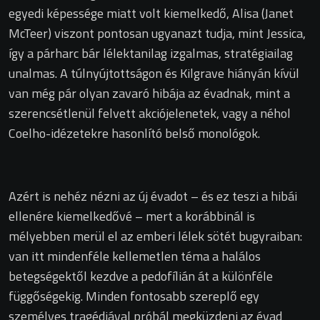
egyedi képessége miatt volt kiemelkedő, Alisa (Janet
McTeer) viszont pontosan ugyanazt tudja, mint Jessica,
így a párharc bár lélektanilag izgalmas, stratégiailag
unalmas. A túlnyújtottságon és Kilgrave hiányán kívül
van még pár olyan zavaró hibája az évadnak, mint a
szerencsétlenül felvett akciójelenetek, vagy a néhol
Coelho-idézetekre hasonlító belső monológok.
Azért is nehéz nézni az új évadot – és ez teszi a hibái
ellenére kiemelkedővé – mert a korábbinál is
mélyebben merül el az emberi lélek sötét bugyraiban:
van itt mindenféle kellemetlen téma a halálos
betegségektől kezdve a pedofílián át a különféle
függőségekig. Minden fontosabb szereplő egy
személyes tragédiával próbál megküzdeni az évad