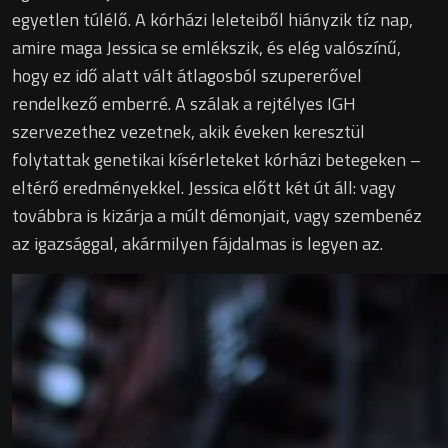
egyetlen túlélő. A kórházi leleteiből hiányzik tíz nap,
amire maga Jessica se emlékszik, és elég valószínű,
hogy ez idő alatt vált átlagosból szupererővel
rendelkező emberré. A szálak a rejtélyes IGH
szervezethez vezetnek, akik éveken keresztül
folytattak genetikai kísérleteket kórházi betegeken –
eltérő eredményekkel. Jessica előtt két út áll: vagy
továbbra is kizárja a múlt démonjait, vagy szembenéz
az igazsággal, akármilyen fájdalmas is legyen az.