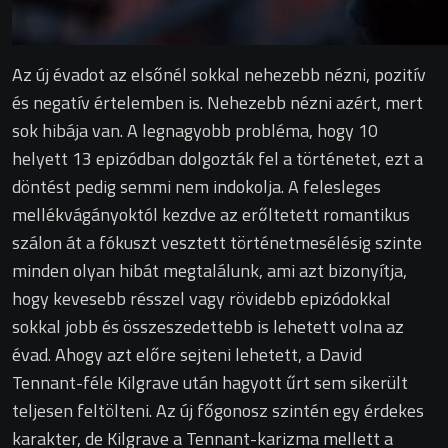
Az új évadot az elsőnél sokkal nehezebb nézni, pozitív
és negatív értelemben is. Nehezebb nézni azért, mert
sok hibája van. A legnagyobb probléma, hogy 10
helyett 13 epizódban dolgozták fel a történetet, ezt a
döntést pedig semmi nem indokolja. A felesleges
mellékvágányoktól kezdve az erőltetett romantikus
szálon át a fókuszt vesztett történetmesélésig szinte
minden olyan hibát megtalálunk, ami azt bizonyítja,
hogy kevesebb résszel vagy rövidebb epizódokkal
sokkal jobb és összeszedettebb is lehetett volna az
évad. Ahogy azt előre sejteni lehetett, a David
Tennant-féle Kilgrave után hagyott űrt sem sikerült
teljesen feltölteni. Az új főgonosz szintén egy érdekes
karakter, de Kilgrave a Tennant-karizma mellett a