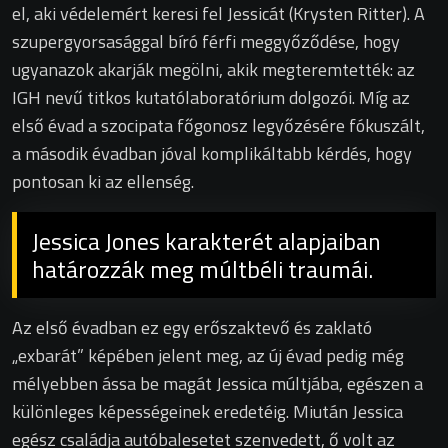
el, aki védelemért keresi fel Jessicát (Krysten Ritter). A
szupergyorsasággal bíró férfi meggyőződése, hogy
ugyanazok akarják megölni, akik megteremtették: az
IGH nevű titkos kutatólaboratórium dolgozói. Míg az
első évad a szocipata főgonosz legyőzésére fókuszált,
a második évadban jóval komplikáltabb kérdés, hogy
pontosan ki az ellenség.
Jessica Jones karakterét alapjaiban
határozzák meg múltbéli traumái.
Az első évadban ez egy erőszaktevő és zaklató
„exbarát” képében jelent meg, az új évad pedig még
mélyebben ássa be magát Jessica múltjába, egészen a
különleges képességeinek eredetéig. Miután Jessica
egész családja autóbalesetet szenvedett, ő volt az