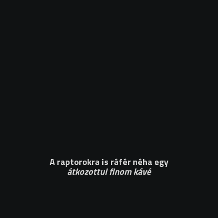
A raptorokra is ráfér néha egy
átkozottul finom kávé