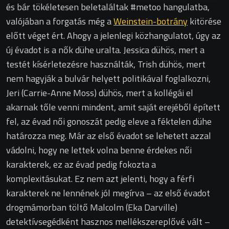
és bár tökéletesen beletaláltak #metoo hangulatba,
valójában a forgatás még a
Weinstein-botrány
kitörése
előtt véget ért. Ahogy a jelenlegi közhangulatot, úgy az
új évadot is a nők dühe uralta. Jessica dühös, mert a
testét kísérletezésre használták, Trish dühös, mert
nem hagyják a bulvár helyett politikával foglalkozni,
Jeri (Carrie-Anne Moss) dühös, mert a kollégái el
akarnak tőle venni mindent, amit saját erejéből épített
fel, az évad női gonoszát pedig eleve a féktelen dühe
határozza meg. Már az első évadot se lehetett azzal
vádolni, hogy ne lettek volna benne érdekes női
karakterek, ez az évad pedig fokozta a
komplexitásukat. Ez nem azt jelenti, hogy a férfi
karakterek ne lennének jól megírva – az első évadot
drogmámorban töltő Malcolm (Eka Darville)
detektívsegédként hasznos mellékszereplővé vált –