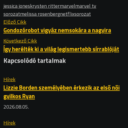
jessica jones
krysten ritter
marvel
marvel tv
sorozat
melissa rosenberg
netflix
sorozat
Előző Cikk
Gondozórobot vigyáz nemsokára a nagyira
Következő Cikk
Így herélték ki a világ legismertebb sírrablóját
Kapcsolódó tartalmak
Hírek
Lizzie Borden személyében érkezik az első női
gyilkos Ryan
2026.08.05.
Hírek