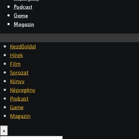
Podcast
Game
Magazin
Kezdőoldal
Hírek
Film
Sorozat
Könyv
Képregény
Podcast
Game
Magazin
×