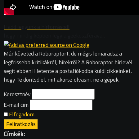
Hadd legyünk a hírforrásod!
hogy mindig képben légy a geekoszférával.
Már követed a Roboraptort, de mégis lemaradsz a
legfrissebb kritikákról, hírekről? A Roboraptor hírlevél
segít ebben! Hetente a postafiókodba küldi cikkeinket,
hogy Te döntsd el, mit akarsz olvasni, ne a gépek.
Keresztnév
E-mail cím
Elfogadom
Címkék: