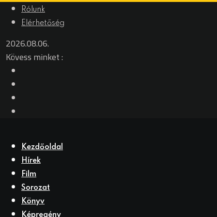
Rólunk
Elérhetőség
2026.08.06.
Kövess minket :
Kezdőoldal
Hírek
Film
Sorozat
Könyv
Képregény