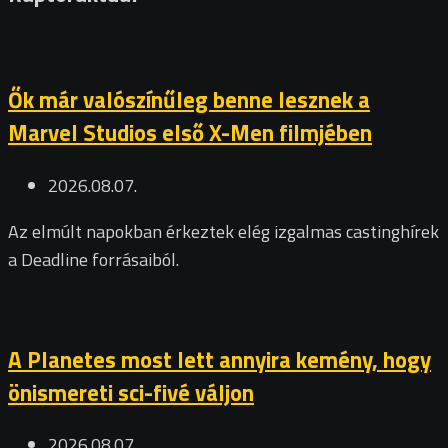
Ők már valószínűleg benne lesznek a
Marvel Studios első X-Men filmjében
2026.08.07.
Az elmúlt napokban érkeztek elég izgalmas castinghírek
a Deadline forrásaiból.
A Planetes most lett annyira kemény, hogy
önismereti sci-fivé váljon
2026.08.07.