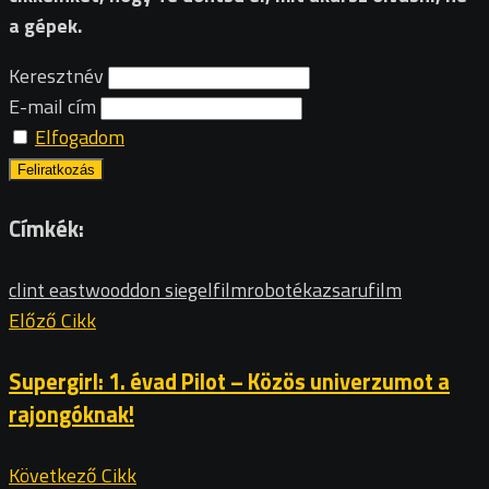
a gépek.
Keresztnév
E-mail cím
Elfogadom
Címkék:
clint eastwood
don siegel
film
robotéka
zsarufilm
Előző Cikk
Supergirl: 1. évad Pilot – Közös univerzumot a
rajongóknak!
Következő Cikk