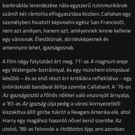
bankrablás lerendezése nála egyszerű rutinmunkának
számít két rántotta elfogyasztása közben. Callahan egy
személyben hivatott képviselni egész San Franciscót,
nem azt amilyen, hanem azt, amilyennek lennie kellene
egy városnak. Éleslátónak, döntésképesnek és
amennyire lehet, igazságosnak.
A film négy folytatást ért meg, 71′-as
A magnum ereje
egy Watergate-botránnyal, és egy müncheni olimpiával
később – és az első részt ért kritikáira reflektálva – egy
önbíráskodó bandával állítja szembe Callahant. A ’76-os
Az igazságosztó
a főhős nőkkel való viszonyát árnyalja,
a ’83-as
Az igazság útja
pedig a városi környezetből
kiszakítva állít görbe tükröt a Reagani Amerika elé, ahol
Harry egy magához hasonló nővel kerül szembe. Az
utolsó, ’88-as felvonás a
Holtbiztos tipp
, ami azonban