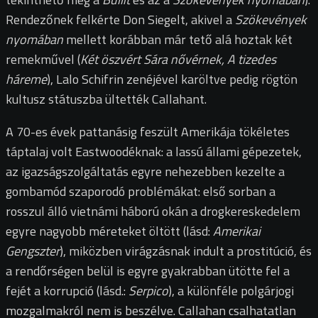
Rendezőnek felkérte Don Siegelt, akivel a
Szökevények
nyomában
mellett korábban már tető alá hoztak két
remekművel (
Két öszvért Sára nővérnek, A tizedes
háreme
), Lalo Schifrin zenéjével karöltve pedig rögtön
kultusz státuszba ültették Callahant.
A 70-es évek pattanásig feszült Amerikája tökéletes
táptalaj volt Eastwoodéknak: a lassú állami gépezetek,
az igazságszolgáltatás egyre nehezebben kezelte a
gombamód szaporodó problémákat: első sorban a
rosszul álló vietnámi háború okán a drogkereskedelem
egyre nagyobb méreteket öltött (lásd:
Amerikai
Gengszter
), miközben virágzásnak indult a prostitúció, és
a rendőrségen belül is egyre gyakrabban ütötte fel a
fejét a korrupció (lásd.:
Serpico
), a különféle polgárjogi
mozgalmakról nem is beszélve. Callahan csalhatatlan