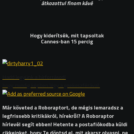
átkozottul finom kávé
Hogy kiderítsék, mit tapsoltak
Cannes-ban 15 percig
Hadd legyünk a hírforrásod!
hogy mindig képben légy a geekoszférával.
Már követed a Roboraptort, de mégis lemaradsz a
legfrissebb kritikákról, hírekről? A Roboraptor
hírlevél segít ebben! Hetente a postafiókodba küldi
cikkeinket, hogy Te döntsd el, mit akarsz olvasni, ne