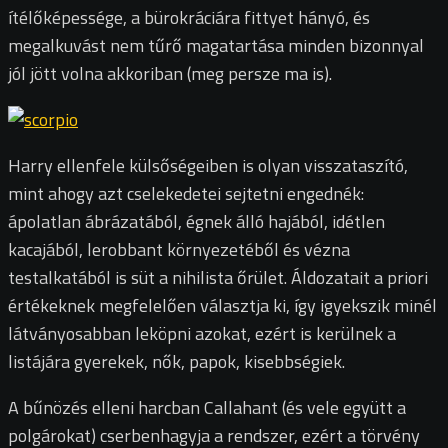
ítélőképessége, a bürokráciára fittyet hányó, és
megalkuvást nem tűrő magatartása minden bizonnyal
jól jött volna akkoriban (meg persze ma is).
Harry ellenfele külsőségeiben is olyan visszataszító,
mint ahogy azt cselekedetei sejtetni engednék:
ápolatlan ábrázatából, égnek álló hajából, idétlen
kacajából, lerobbant környezetéből és vézna
testalkatából is süt a nihilista őrület. Áldozatait a priori
értékeknek megfelelően választja ki, így igyekszik minél
látványosabban leköpni azokat, ezért is kerülnek a
listájára gyerekek, nők, papok, kisebbségiek.
A bűnözés elleni harcban Callahant (és vele együtt a
polgárokat) cserbenhagyja a rendszer, ezért a törvény