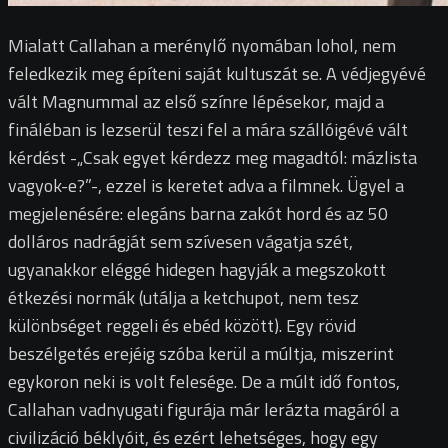
Mialatt Callahan a merénylő nyomában lohol, nem
feledkezik meg építeni saját kultuszát se. A védjegyévé
vált Magnummal az első színre lépésekor, majd a
fináléban is lezserül teszi fel a mára szállóigévé vált
kérdést -„Csak egyet kérdezz meg magadtól: mázlista
vagyok-e?”-, ezzel is keretet adva a filmnek. Ügyel a
megjelenésére: elegáns barna zakót hord és az 50
dolláros nadrágját sem szívesen vágatja szét,
ugyanakkor eléggé hidegen hagyják a megszokott
étkezési normák (utálja a ketchupot, nem tesz
különbséget reggeli és ebéd között). Egy rövid
beszélgetés erejéig szóba kerül a múltja, miszerint
egykoron neki is volt felesége. De a múlt idő fontos,
Callahan vadnyugati figurája már lerázta magáról a
civilizáció béklyóit, és ezért lehetséges, hogy egy