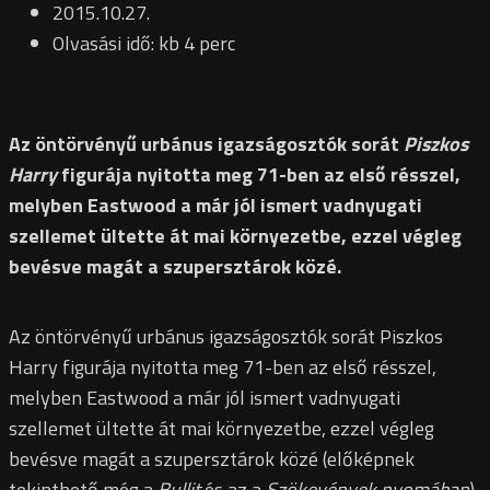
2015.10.27.
Olvasási idő: kb 4 perc
Az öntörvényű urbánus igazságosztók sorát
Piszkos
Harry
figurája nyitotta meg 71-ben az első résszel,
melyben Eastwood a már jól ismert vadnyugati
szellemet ültette át mai környezetbe, ezzel végleg
bevésve magát a szupersztárok közé.
Az öntörvényű urbánus igazságosztók sorát Piszkos
Harry figurája nyitotta meg 71-ben az első résszel,
melyben Eastwood a már jól ismert vadnyugati
szellemet ültette át mai környezetbe, ezzel végleg
bevésve magát a szupersztárok közé (előképnek
tekinthető még a
Bullit
és az a
Szökevények nyomában
).