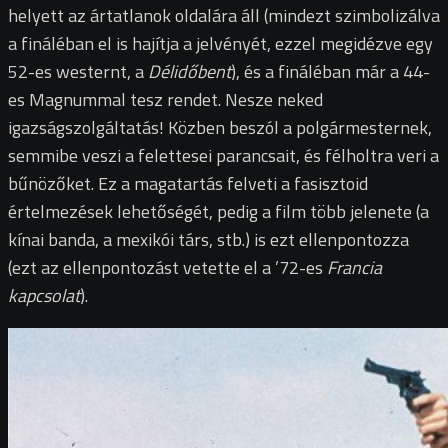
helyett az ártatlanok oldalára áll (mindezt szimbolizálva
a fináléban el is hajítja a jelvényét, ezzel megidézve egy
52-es westernt, a
Délidőbent
), és a fináléban már a 44-
es Magnummal tesz rendet. Nesze neked
igazságszolgáltatás! Közben beszól a polgármesternek,
semmibe veszi a felettesei parancsait, és félholtra veri a
bűnözőket. Ez a magatartás felveti a fasisztoid
értelmezések lehetőségét, pedig a film több jelenete (a
kínai banda, a mexikói társ, stb.) is ezt ellenpontozza
(ezt az ellenpontozást vetette el a ’72-es
Francia
kapcsolat
).