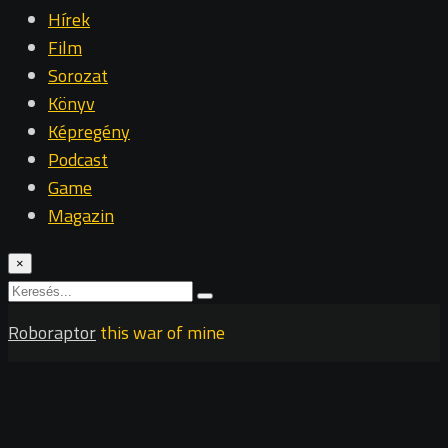
Hírek
Film
Sorozat
Könyv
Képregény
Podcast
Game
Magazin
×
Roboraptor
this war of mine