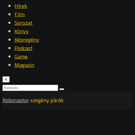
Hírek
Film
Sorozat
Könyv
Képregény
Podcast
Game
Magazin
×
Roboraptor
szegény párák