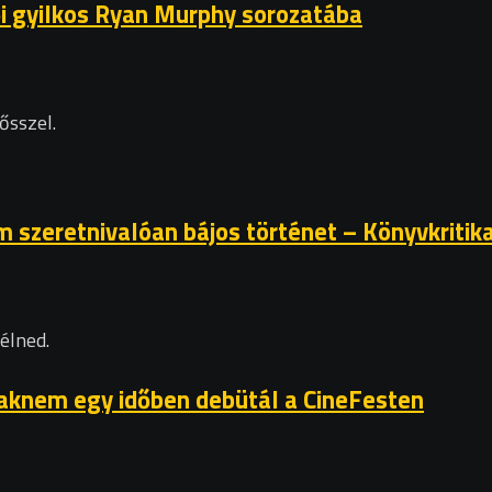
ői gyilkos Ryan Murphy sorozatába
ősszel.
 szeretnivalóan bájos történet – Könyvkritik
élned.
csaknem egy időben debütál a CineFesten