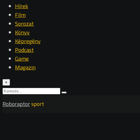
Hírek
Film
Sorozat
Könyv
Képregény
Podcast
Game
Magazin
×
Roboraptor
sport