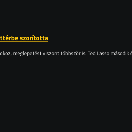
ttérbe szorította
koz, meglepetést viszont többször is. Ted Lasso második é