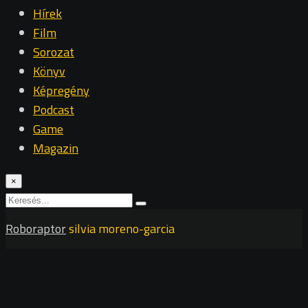
Hírek
Film
Sorozat
Könyv
Képregény
Podcast
Game
Magazin
×
Roboraptor
silvia moreno-garcia