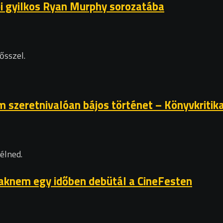
ői gyilkos Ryan Murphy sorozatába
ősszel.
 szeretnivalóan bájos történet – Könyvkritik
élned.
csaknem egy időben debütál a CineFesten