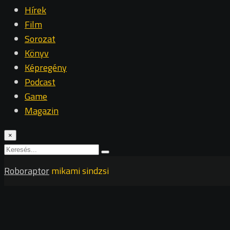
Hírek
Film
Sorozat
Könyv
Képregény
Podcast
Game
Magazin
×
Roboraptor
mikami sindzsi