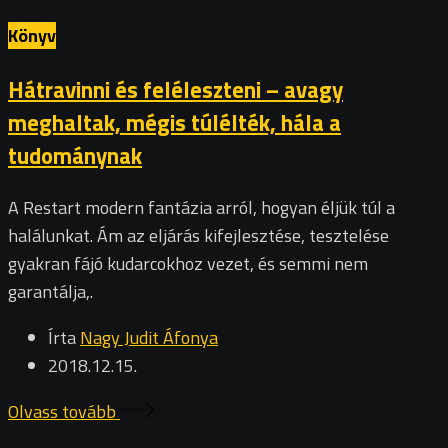
Könyv
Hátravinni és feléleszteni – avagy
meghaltak, mégis túlélték, hála a
tudománynak
A Restart modern fantázia arról, hogyan éljük túl a
halálunkat. Ám az eljárás kifejlesztése, tesztelése
gyakran fájó kudarcokhoz vezet, és semmi nem
garantálja,.
Írta
Nagy Judit Áfonya
2018.12.15.
Olvass tovább