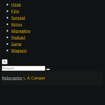
Hírek
Film
Sorozat
Könyv
Képregény
Podcast
Game
Magazin
×
Roboraptor
L. A. Camper