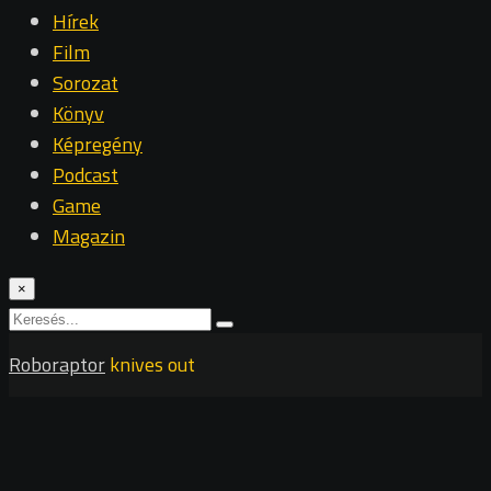
Hírek
Film
Sorozat
Könyv
Képregény
Podcast
Game
Magazin
×
Roboraptor
knives out