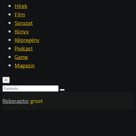
Hírek
Film
Sorozat
Könyv
Képregény
Podcast
Game
Magazin
×
Roboraptor
groot