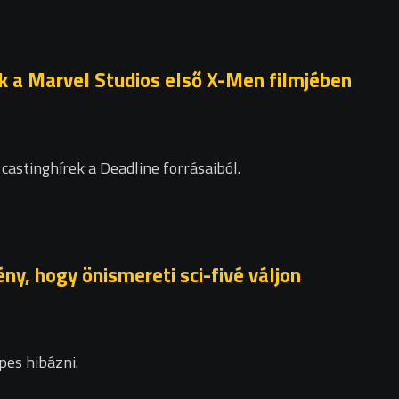
k a Marvel Studios első X-Men filmjében
astinghírek a Deadline forrásaiból.
ny, hogy önismereti sci-fivé váljon
es hibázni.