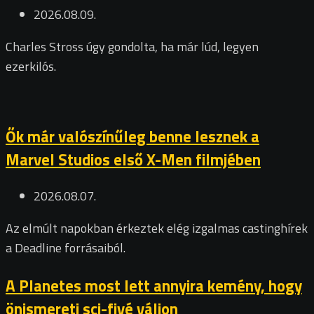
2026.08.09.
Charles Stross úgy gondolta, ha már lúd, legyen
ezerkilós.
Ők már valószínűleg benne lesznek a
Marvel Studios első X-Men filmjében
2026.08.07.
Az elmúlt napokban érkeztek elég izgalmas castinghírek
a Deadline forrásaiból.
A Planetes most lett annyira kemény, hogy
önismereti sci-fivé váljon