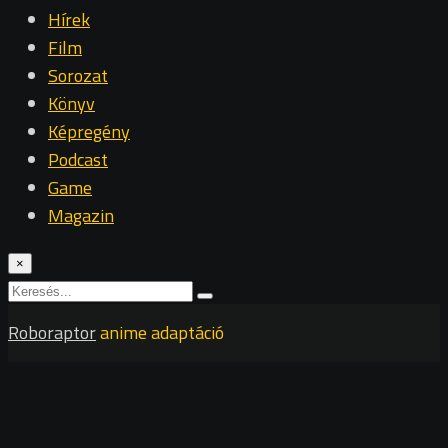
Hírek
Film
Sorozat
Könyv
Képregény
Podcast
Game
Magazin
×
Roboraptor
anime adaptáció