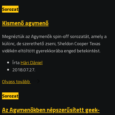
Sorozat
Kismenő agymenő
Megnéztük az Agymenők spin-off sorozatát, amely a
különc, de szerethető zseni, Sheldon Cooper Texas
vidékén eltöltött gyerekkorába enged betekintést.
Írta
Hári Dániel
2018.07.27.
Olvass tovább
Sorozat
Az Agymenőkben népszerűsített geek-