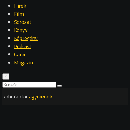
Hírek
Film
Sorozat
Könyv
Képregény
Podcast
Game
Magazin
×
Roboraptor
agymenők