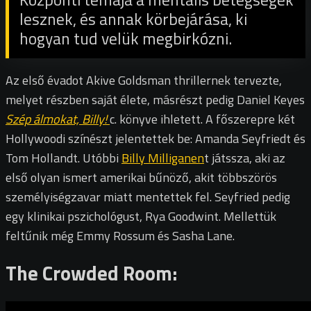
lesznek, és annak körbejárása, ki
hogyan tud velük megbirkózni.
Az első évadot Akive Goldsman thrillernek tervezte,
melyet részben saját élete, másrészt pedig Daniel Keyes
Szép álmokat, Billy!
c. könyve ihletett. A főszerepre két
Hollywoodi színészt jelentettek be: Amanda Seyfriedt és
Tom Hollandt. Utóbbi
Billy Milliganen
t játssza, aki az
első olyan ismert amerikai bűnöző, akit többszörös
személyiségzavar miatt mentettek fel. Seyfried pedig
egy klinikai pszichológust, Rya Goodwint. Mellettük
feltűnik még Emmy Rossum és Sasha Lane.
The Crowded Room: