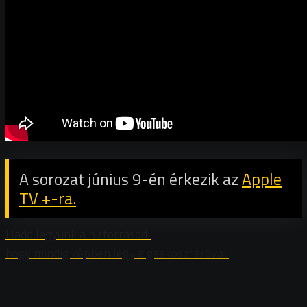
A sorozat június 9-én érkezik az
Apple
TV +-ra.
Hadd legyünk a hírforrásod!
hogy mindig képben légy a geekoszférával.