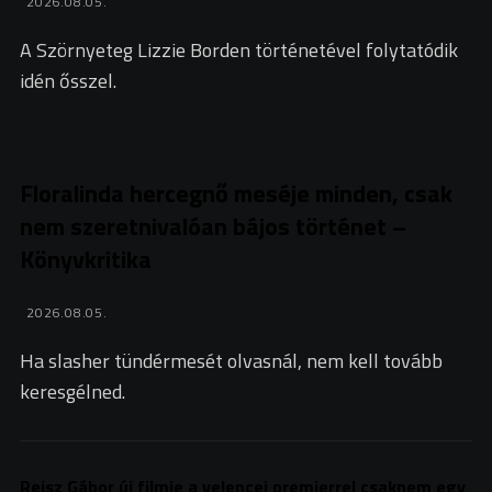
2026.08.05.
A Szörnyeteg Lizzie Borden történetével folytatódik
idén ősszel.
Floralinda hercegnő meséje minden, csak
nem szeretnivalóan bájos történet –
Könyvkritika
2026.08.05.
Ha slasher tündérmesét olvasnál, nem kell tovább
keresgélned.
Reisz Gábor új filmje a velencei premierrel csaknem egy