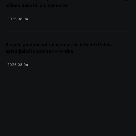
időben debütál a CineFesten
2026.08.04.
A nyolc gombócból talán nem, de A Keleti Palota
epizódjaiból kicsit sok – kritika
2026.08.04.