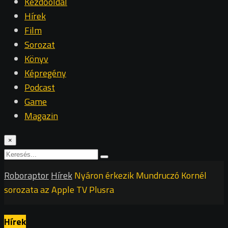
Kezdőoldal
Hírek
Film
Sorozat
Könyv
Képregény
Podcast
Game
Magazin
×
Roboraptor
Hírek
Nyáron érkezik Mundruczó Kornél
sorozata az Apple TV Plusra
Hírek