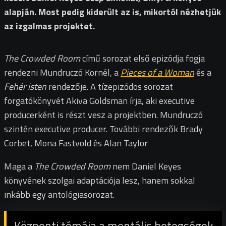
alapján. Most pedig kiderült az is, mikortól nézhetjük
az izgalmas projektet.
The Crowded Room
című sorozat első epizódja fogja
rendezni Mundruczó Kornél, a
Pieces of a Woman
és a
Fehér isten
rendezője. A tízepizódos sorozat
forgatókönyvét Akiva Goldsman írja, aki executive
producerként is részt vesz a projektben. Mundruczó
szintén executive producer. További rendezők Brady
Corbet, Mona Fastvold és Alan Taylor
Maga a
The Crowded Room
nem Daniel Keyes
könyvének szolgai adaptációja lesz, hanem sokkal
inkább egy antológiasorozat.
Központi témája a mentális betegségek