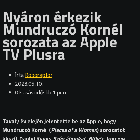
Nyáron érkezik
Mundruczó Kornél
sorozata az Apple
TV Plusra
Írta
Roboraptor
2023.05.10.
Olvasási idő: kb 1 perc
Tavaly év elején jelentette be az Apple, hogy
Mundruczó Kornél (
Pieces of a Woman
) sorozatot
készít Daniel Keyes
Szép álmokat, Billy!
c. könyve