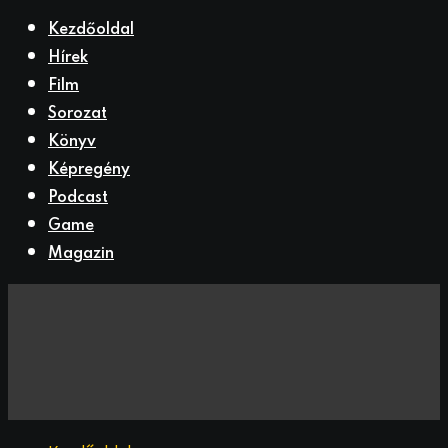
Kezdőoldal
Hírek
Film
Sorozat
Könyv
Képregény
Podcast
Game
Magazin