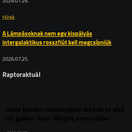
2026.07.26.
Hírek
A Lámpásoknak nem egy kispályás
intergalaktikus rosszfiút kell megcsípniük
2026.07.25.
Raptoraktuál
Lizzie Borden személyében érkezik az első
női gyilkos Ryan Murphy sorozatába