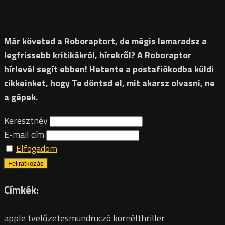
Már követed a Roboraptort, de mégis lemaradsz a
legfrissebb kritikákról, hírekről? A Roboraptor
hírlevél segít ebben! Hetente a postafiókodba küldi
cikkeinket, hogy Te döntsd el, mit akarsz olvasni, ne
a gépek.
Keresztnév
E-mail cím
Elfogadom
Címkék:
apple tv
előzetes
mundruczó kornél
thriller