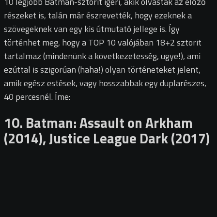
10 legjobb Batman-sztorit ígéri, akik olvasták az előző
részeket is, talán már észrevették, hogy ezeknek a
szövegeknek van egy kis útmutató jellege is. Így
történhet meg, hogy a TOP 10 valójában 18+2 sztorit
tartalmaz (mindenünk a következetesség, ugye!), ami
ezúttal is szigorúan (haha!) olyan történeteket jelent,
amik egész estések, vagy hosszabbak egy duplarészes,
40 percesnél. Íme:
10. Batman: Assault on Arkham
(2014), Justice League Dark (2017)