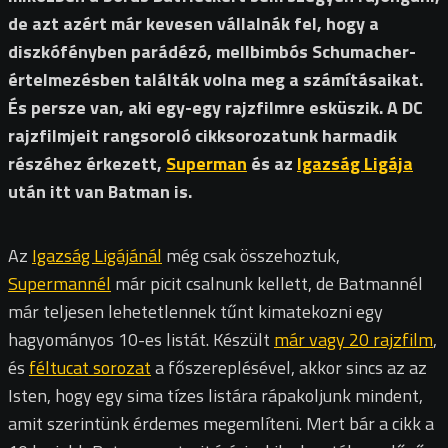
de azt azért már kevesen vállalnák fel, hogy a
diszkófényben parádézó, mellbimbós Schumacher-
értelmezésben találták volna meg a számításaikat.
És persze van, aki egy-egy rajzfilmre esküszik. A DC
rajzfilmjeit rangsoroló cikksorozatunk harmadik
részéhez érkezett,
Superman
és az
Igazság Ligája
után itt van Batman is.
Az
Igazság Ligájánál
még csak összehoztuk,
Supermannél
már picit csalnunk kellett, de Batmannél
már teljesen lehetetlennek tűnt kimatekozni egy
hagyományos 10-es listát. Készült
már vagy 20 rajzfilm
,
és
féltucat sorozat
a főszereplésével, akkor sincs az az
Isten, hogy egy sima tízes listára rápakoljunk mindent,
amit szerintünk érdemes megemlíteni. Mert bár a cikk a