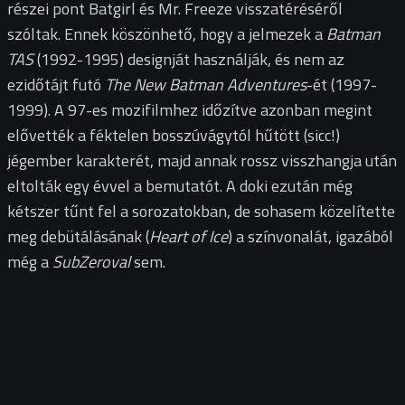
részei pont Batgirl és Mr. Freeze visszatéréséről
szóltak. Ennek köszönhető, hogy a jelmezek a
Batman
TAS
(1992-1995) designját használják, és nem az
ezidőtájt futó
The New Batman Adventures
-ét (1997-
1999). A 97-es mozifilmhez időzítve azonban megint
elővették a féktelen bosszúvágytól hűtött (sicc!)
jégember karakterét, majd annak rossz visszhangja után
eltolták egy évvel a bemutatót. A doki ezután még
kétszer tűnt fel a sorozatokban, de sohasem közelítette
meg debütálásának (
Heart of Ice
) a színvonalát, igazából
még a
SubZeroval
sem.