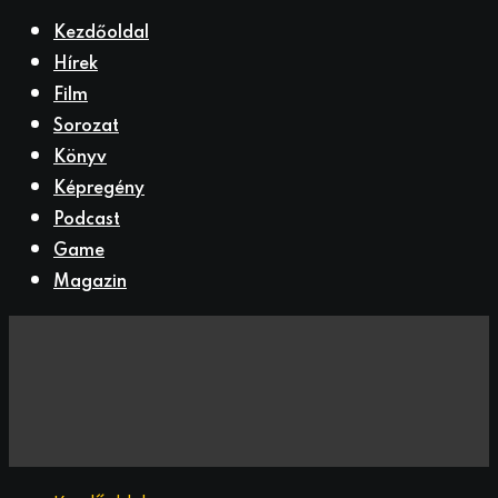
Kezdőoldal
Hírek
Film
Sorozat
Könyv
Képregény
Podcast
Game
Magazin