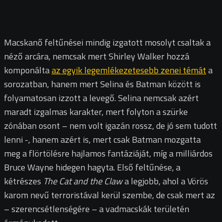
Macskanő feltűnései mindig izgatott mosolyt csaltak a
néző arcára, nemcsak mert Shirley Walker hozzá
komponálta
az egyik legemlékezetesebb zenei témát
a
sorozatban, hanem mert Selina és Batman között is
folyamatosan izzott a levegő. Selina nemcsak azért
maradt izgalmas karakter, mert folyton a szürke
zónában osont – nem volt igazán rossz, de jó sem tudott
lenni -, hanem azért is, mert csak Batman mozgatta
meg a flörtölésre hajlamos fantáziáját, míg a milliárdos
Bruce Wayne hidegen hagyta. Első feltűnése, a
kétrészes
The Cat and the Claw
a legjobb, ahol a Vörös
karom nevű terroristával kerül szembe, de csak mert az
– szerencsétlenségére – a vadmacskák területén