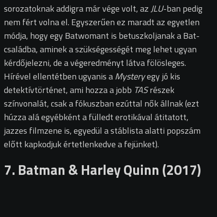
sorozatoknak addigra már vége volt, az
JLU
-ban pedig
nem fért volna el. Egyszerűen ez maradt az egyetlen
módja, hogy egy Batwomant is betuszkoljanak a Bat-
családba, aminek a szükségességét meg lehet ugyan
kérdőjelezni, de a végeredményt látva fölösleges.
Hírével ellentétben ugyanis a
Mystery
egy jó kis
detektívtörténet, ami hozza a jobb
TAS
részek
színvonalát, csak a fókuszban ezúttal nők állnak (ezt
húzza alá egyébként a fülledt erotikával átitatott,
jazzes filmzene is, egyedül a stáblista alatti popszám
előtt kapkodjuk értetlenkedve a fejünket).
7. Batman & Harley Quinn (2017)