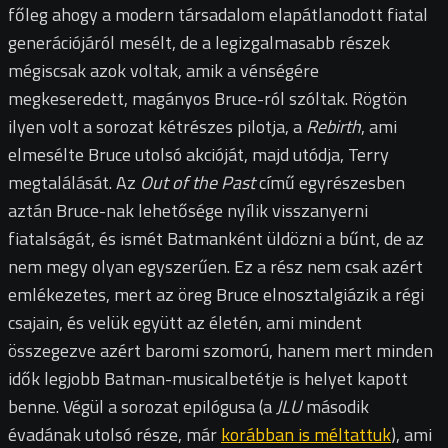
főleg ahogy a modern társadalom elapátlanodott fiatal
generációjáról mesélt, de a legizgalmasabb részek
mégiscsak azok voltak, amik a vénségére
megkeseredett, magányos Bruce-ról szóltak. Rögtön
ilyen volt a sorozat kétrészes pilotja, a
Rebirth
, ami
elmesélte Bruce utolsó akcióját, majd utódja, Terry
megtalálását. Az
Out of the Past
című egyrészesben
aztán Bruce-nak lehetősége nyílik visszanyerni
fiatalságát, és ismét Batmanként üldözni a bűnt, de az
nem megy olyan egyszerűen. Ez a rész nem csak azért
emlékezetes, mert az öreg Bruce elnosztalgiázik a régi
csajain, és velük együtt az életén, ami mindent
összegezve azért baromi szomorú, hanem mert minden
idők legjobb Batman-musicalbetétje is helyet kapott
benne. Végül a sorozat epilógusa (a
JLU
második
évadának utolsó része, már
korábban is méltattuk
), ami