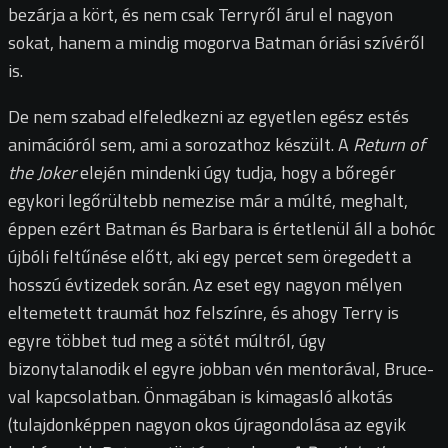
bezárja a kört, és nem csak Terryről árul el nagyon
sokat, hanem a mindig mogorva Batman óriási szívéről
is.
De nem szabad elfeledkezni az egyetlen egész estés
animációról sem, ami a sorozathoz készült. A
Return of
the Joker
elején mindenki úgy tudja, hogy a bőregér
egykori legőrültebb nemezise már a múlté, meghalt,
éppen ezért Batman és Barbara is értetlenül áll a bohóc
újbóli feltűnése előtt, aki egy percet sem öregedett a
hosszú évtizedek során. Az eset egy nagyon mélyen
eltemetett traumát hoz felszínre, és ahogy Terry is
egyre többet tud meg a sötét múltról, úgy
bizonytalanodik el egyre jobban vén mentorával, Bruce-
val kapcsolatban. Önmagában is kimagasló alkotás
(tulajdonképpen nagyon okos újragondolása az egyik