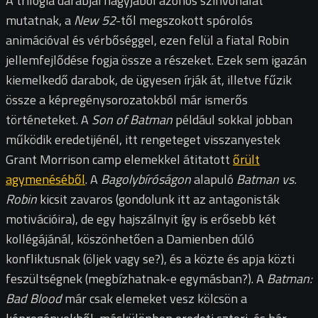
A trilógia darabjai nagyjából azonos színvonalat
mutatnak, a
New 52
-től megszokott spórolós
animációval és vérbőséggel, ezen felül a fiatal Robin
jellemfejlődése fogja össze a részeket. Ezek sem igazán
kiemelkedő darabok, de ügyesen írják át, illetve fűzik
össze a képregénysorozatokból már ismerős
történeteket. A
Son of Batman
például sokkal jobban
működik eredetijénél, itt rengeteget visszanyestek
Grant Morrison camp elemekkel átitatott
őrült
agymenéséből
. A
Bagolybíróságon
alapuló
Batman vs.
Robin
kicsit zavaros (gondolunk itt az antagonisták
motivációira), de egy hajszálnyit így is erősebb két
kollégájánál, köszönhetően a Damienben dúló
konfliktusnak (öljek vagy se?), és a közte és apja közti
feszültségnek (megbízhatnak-e egymásban?). A
Batman:
Bad Blood
már csak elemeket vesz kölcsön a