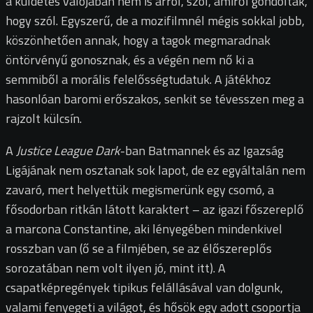
a küldetés valójában nem is arról, szól, amiről gondolták,
hogy szól. Egyszerű, de a mozifilmnél mégis sokkal jobb,
köszönhetően annak, hogy a tagok megmaradnak
öntörvényű gonosznak, és a végén nem nő ki a
semmiből a morális felelősségtudatuk. A játékhoz
hasonlóan baromi erőszakos, senkit se tévesszen meg a
rajzolt külcsín.
A
Justice League Dark
-ban Batmannek és az Igazság
Ligájának nem osztanak sok lapot, de ez egyáltalán nem
zavaró, mert helyettük megismerünk egy csomó, a
fősodorban ritkán látott karaktert – az igazi főszereplő
a marcona Constantine, aki lényegében mindenkivel
rosszban van (ő se a filmjében, se az élőszereplős
sorozatában nem volt ilyen jó, mint itt). A
csapatképregények tipikus felállásával van dolgunk,
valami fenyegeti a világot, és hősök egy adott csoportja