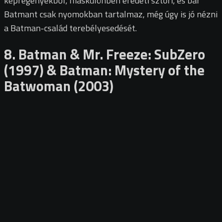
képregényekből, máskülönben eredeti sztori, és bár
Batmant csak nyomokban tartalmaz, még úgy is jó nézni
a Batman-család terebélyesedését.
8. Batman & Mr. Freeze: SubZero
(1997) & Batman: Mystery of the
Batwoman (2003)