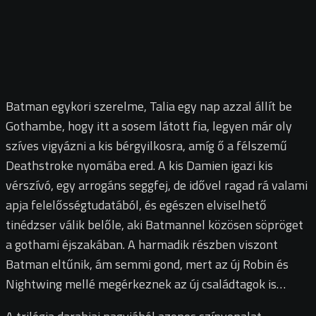
Batman egykori szerelme, Talia egy nap azzal állít be
Gothambe, hogy itt a sosem látott fia, legyen már oly
szíves vigyázni a kis bérgyilkosra, amíg ő a félszemű
Deathstroke nyomába ered. A kis Damien igazi kis
vérszívó, egy arrogáns seggfej, de idővel ragad rá valami
apja felelősségtudatából, és egészen elviselhető
tinédzser válik belőle, aki Batmannel közösen söpröget
a gothami éjszakában. A harmadik részben viszont
Batman eltűnik, ám semmi gond, mert az új Robin és
Nightwing mellé megérkeznek az új családtagok is…