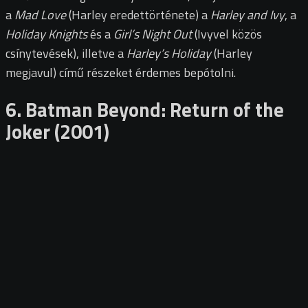
a
Mad Love
(Harley eredettörténete) a
Harley and Ivy
, a
Holiday Knights
és a
Girl’s Night Out
(Ivyvel közös
csínytevések), illetve a
Harley’s Holiday
(Harley
megjavul) című részeket érdemes bepótolni.
6. Batman Beyond: Return of the
Joker (2001)