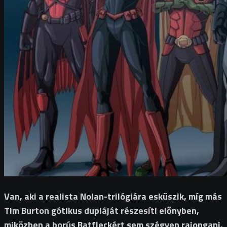
Van, aki a realista Nolan-trilógiára esküszik, míg más
Tim Burton gótikus dupláját részesíti előnyben,
miközben a borús Batfleckért sem szégyen rajongani,