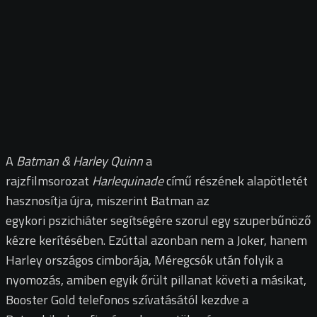
A
Batman & Harley Quinn
a
rajzfilmsorozat
Harlequinade
című részének alapötletét
hasznosítja újra, miszerint Batman az
egykori pszichiáter segítségére szorul egy szuperbűnöző
kézre kerítésében. Ezúttal azonban nem a Joker, hanem
Harley országos cimborája, Méregcsók után folyik a
nyomozás, amiben egyik őrült pillanat követi a másikat,
Booster Gold telefonos szívatásától kezdve a