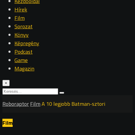
Kezdőoldal
Hírek
Film
Sorozat
Könyv
Képregény
Podcast
Game
Magazin
×
Roboraptor
Film
A 10 legjobb Batman-sztori
Film