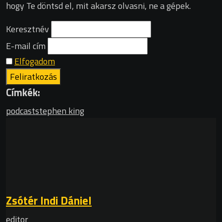
hogy Te döntsd el, mit akarsz olvasni, ne a gépek.
Keresztnév
E-mail cím
Elfogadom
Címkék:
podcast
stephen king
Zsótér Indi Dániel
editor