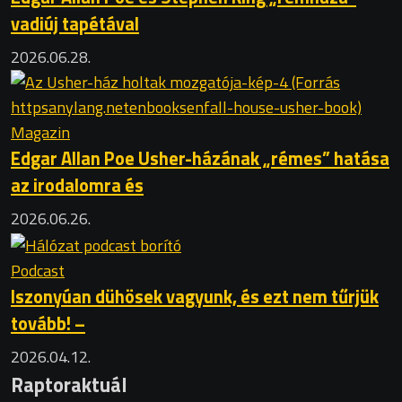
vadiúj tapétával
2026.06.28.
Magazin
Edgar Allan Poe Usher-házának „rémes” hatása
az irodalomra és
2026.06.26.
Podcast
Iszonyúan dühösek vagyunk, és ezt nem tűrjük
tovább! –
2026.04.12.
Raptoraktuál