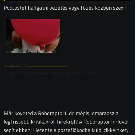
Podcastet hallgatni vezetés vagy főzés közben szexi!
Hadd legyünk a hírforrásod!
hogy mindig képben légy a geekoszférával.
Már követed a Roboraptort, de mégis lemaradsz a
legfrissebb kritikákról, hírekről? A Roboraptor hírlevél
segít ebben! Hetente a postafiókodba küldi cikkeinket,