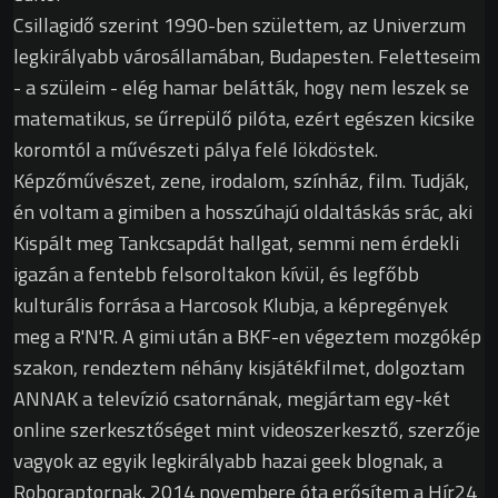
Csillagidő szerint 1990-ben születtem, az Univerzum
legkirályabb városállamában, Budapesten. Feletteseim
- a szüleim - elég hamar belátták, hogy nem leszek se
matematikus, se űrrepülő pilóta, ezért egészen kicsike
koromtól a művészeti pálya felé lökdöstek.
Képzőművészet, zene, irodalom, színház, film. Tudják,
én voltam a gimiben a hosszúhajú oldaltáskás srác, aki
Kispált meg Tankcsapdát hallgat, semmi nem érdekli
igazán a fentebb felsoroltakon kívül, és legfőbb
kulturális forrása a Harcosok Klubja, a képregények
meg a R'N'R. A gimi után a BKF-en végeztem mozgókép
szakon, rendeztem néhány kisjátékfilmet, dolgoztam
ANNAK a televízió csatornának, megjártam egy-két
online szerkesztőséget mint videoszerkesztő, szerzője
vagyok az egyik legkirályabb hazai geek blognak, a
Roboraptornak. 2014 novembere óta erősítem a Hír24