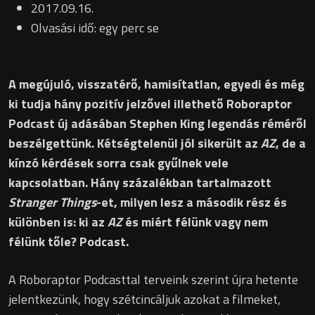
2017.09.16.
Olvasási idő: egy perc se
A megújuló, visszatérő, hamisítatlan, egyedi és még
ki tudja hány pozitív jelzővel illethető Roboraptor
Podcast új adásában Stephen King legendás réméről
beszélgettünk. Kétségtelenül jól sikerült az
AZ
, de a
kínzó kérdések sorra csak gyűlnek vele
kapcsolatban. Hány százalékban tartalmazott
Stranger Things
-et, milyen lesz a második rész és
különben is: ki az
AZ
és miért félünk vagy nem
félünk tőle? Podcast.
A Roboraptor Podcasttal terveink szerint újra hetente
jelentkezünk, hogy szétcincáljuk azokat a filmeket,