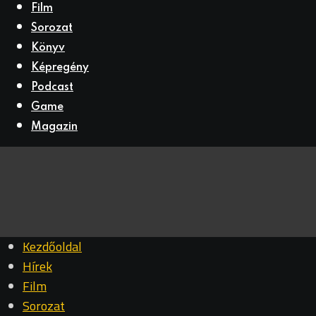
Film
Sorozat
Könyv
Képregény
Podcast
Game
Magazin
Kezdőoldal
Hírek
Film
Sorozat