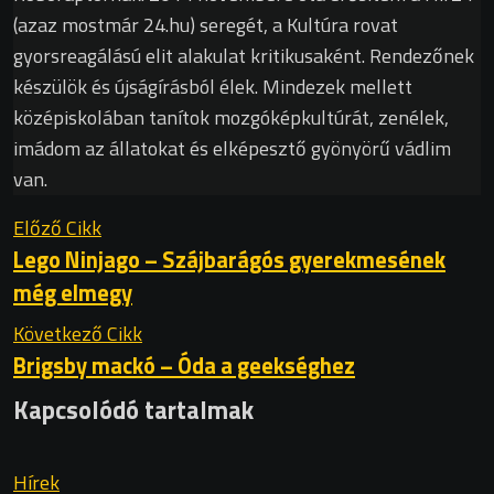
(azaz mostmár 24.hu) seregét, a Kultúra rovat
gyorsreagálású elit alakulat kritikusaként. Rendezőnek
készülök és újságírásból élek. Mindezek mellett
középiskolában tanítok mozgóképkultúrát, zenélek,
imádom az állatokat és elképesztő gyönyörű vádlim
van.
Előző Cikk
Lego Ninjago – Szájbarágós gyerekmesének
még elmegy
Következő Cikk
Brigsby mackó – Óda a geekséghez
Kapcsolódó tartalmak
Hírek