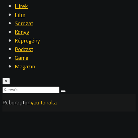
Hírek
Film
Sorozat
Könyv
Képregény
Podcast
Game
Magazin
×
Roboraptor
yuu tanaka