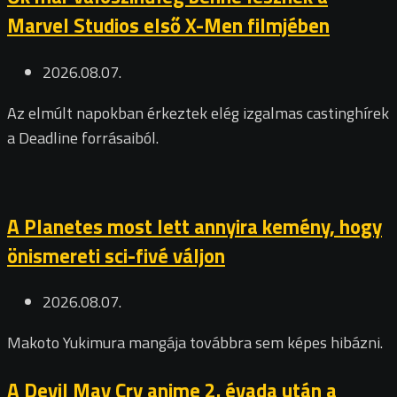
Marvel Studios első X-Men filmjében
2026.08.07.
Az elmúlt napokban érkeztek elég izgalmas castinghírek
a Deadline forrásaiból.
A Planetes most lett annyira kemény, hogy
önismereti sci-fivé váljon
2026.08.07.
Makoto Yukimura mangája továbbra sem képes hibázni.
A Devil May Cry anime 2. évada után a