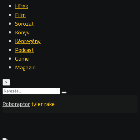
Hírek
Film
Sorozat
Könyv
Képregény
Podcast
Game
Magazin
×
Roboraptor
tyler rake