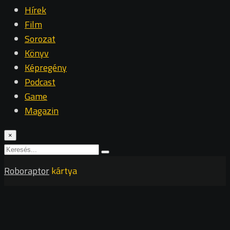
Hírek
Film
Sorozat
Könyv
Képregény
Podcast
Game
Magazin
×
Roboraptor
kártya