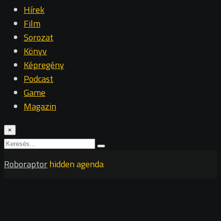
Hírek
Film
Sorozat
Könyv
Képregény
Podcast
Game
Magazin
×
Roboraptor
hidden agenda