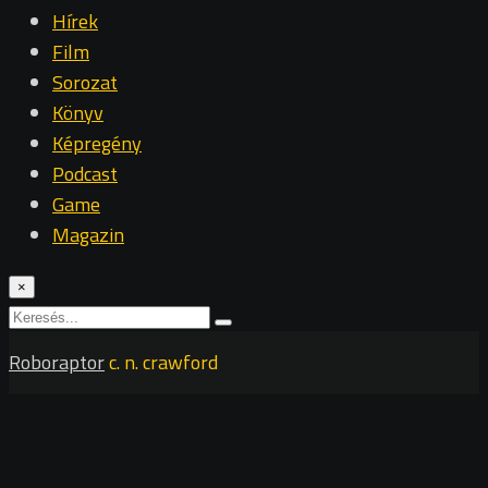
Hírek
Film
Sorozat
Könyv
Képregény
Podcast
Game
Magazin
×
Roboraptor
c. n. crawford