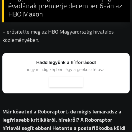
évadának premierje december 6-án az
HBO Maxon
– erősítette meg az HBO Magyarország hivatalos
közleményében.
Hadd legyünk a hírforrásod!
hogy mindig képben légy a geekoszférával.
Már követed a Roboraptort, de mégis lemaradsz a
legfrissebb kritikákról, hírekről? A Roboraptor
hírlevél segít ebben! Hetente a postafiókodba küldi