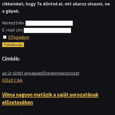
cikkeinket, hogy Te döntsd el, mit akarsz olvasni, ne
a gépek.
Keresztnév
E-mail cím
Elfogadom
Címkék:
az úr sötét anyagai
előzetes
max
sorozat
Előző Cikk
Vilma nagyon metázik a saját sorozatának
előzetesében