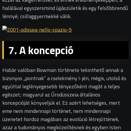
halálával egyszersmind újjászületik és egy felsőbbrendű
lénnyé; csillaggyermekké válik.
7. A koncepció
Habár valóban Bowman története tekinthető annak a
bizonyos „pontnak” a cselekmény I-jén, mégis, utolsó és
egyúttal leglényegesebb tényezőként magát a teljes
egészet; magyarul az Űrodüsszeia általános
koncepcióját könyveljük el. Ez azért lehetséges, mert
eme nem mindennapi történet, nem mindennapi
üzenetet hordoz magában: az evolúció létrejöttének,
azaz a tudományos megközelítésnek és egyben Isten