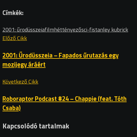
Címkék:
2001: űrodüsszeia
film
héttényező
sci-fi
stanley kubrick
Előző Cikk
2001: Űrodüsszeia – Fapados űrutazás egy
mozijegy áráért
Következő Cikk
Roboraptor Podcast #24 – Chappie (feat. Tóth
Csaba)
Kapcsolódó tartalmak