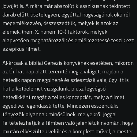
jövőjét is. A mára már abszolút klasszikusnak tekintett
darab előtt tisztelegvén, egyúttal nagyságának okairól
megemlékezvén, összeszedtük, melyek is azok az
elemek, (nem X, hanem IQ-) faktorok, melyek
alapvetően meghatározzák és emlékezetessé teszik ezt
az epikus filmet.
Akárcsak a bibliai Genezis könyvének esetében, mikoron
az Úr hat nap alatt teremté meg a világot, majdan a
hetedik napon megpihené és sziesztázá vala, úgy itt is
hat alkotóelemet vizsgálunk, plusz legvégső
hetedikként magát a teljes koncepciót, mely a filmet
egyedivé, legendássá tette. Mindezen esszenciális
tényezők olyannak minősülnek, melyekről joggal
feltételezhetjük a filmben való jelenlétük nyomán, hogy
miután elkészültek velük és a komplett művel, a mesteri