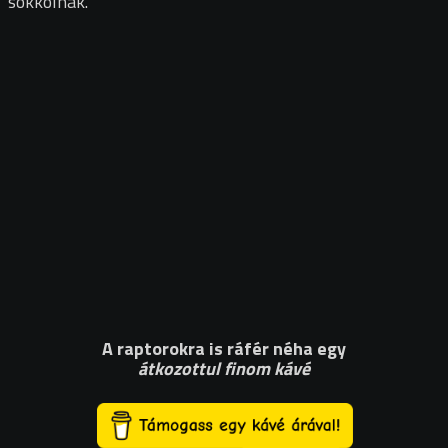
sokkolnak.
A raptorokra is ráfér néha egy
átkozottul finom kávé