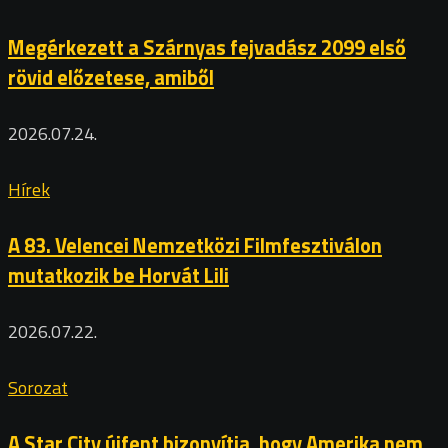
Megérkezett a Szárnyas fejvadász 2099 első
rövid előzetese, amiből
2026.07.24.
Hírek
A 83. Velencei Nemzetközi Filmfesztiválon
mutatkozik be Horvát Lili
2026.07.22.
Sorozat
A Star City újfent bizonyítja, hogy Amerika nem