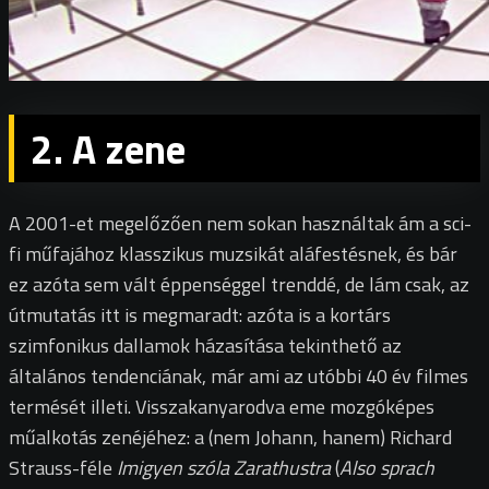
2. A zene
A 2001-et megelőzően nem sokan használtak ám a sci-
fi műfajához klasszikus muzsikát aláfestésnek, és bár
ez azóta sem vált éppenséggel trenddé, de lám csak, az
útmutatás itt is megmaradt: azóta is a kortárs
szimfonikus dallamok házasítása tekinthető az
általános tendenciának, már ami az utóbbi 40 év filmes
termését illeti. Visszakanyarodva eme mozgóképes
műalkotás zenéjéhez: a (nem Johann, hanem) Richard
Strauss-féle
Imigyen szóla Zarathustra
(
Also sprach