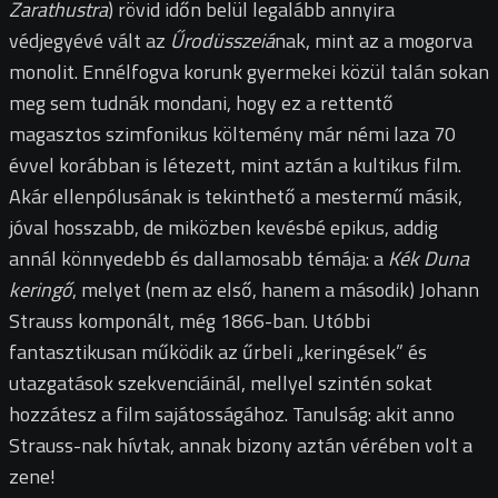
Zarathustra
) rövid időn belül legalább annyira
védjegyévé vált az
Űrodüsszeiá
nak, mint az a mogorva
monolit. Ennélfogva korunk gyermekei közül talán sokan
meg sem tudnák mondani, hogy ez a rettentő
magasztos szimfonikus költemény már némi laza 70
évvel korábban is létezett, mint aztán a kultikus film.
Akár ellenpólusának is tekinthető a mestermű másik,
jóval hosszabb, de miközben kevésbé epikus, addig
annál könnyedebb és dallamosabb témája: a
Kék Duna
keringő
, melyet (nem az első, hanem a második) Johann
Strauss komponált, még 1866-ban. Utóbbi
fantasztikusan működik az űrbeli „keringések” és
utazgatások szekvenciáinál, mellyel szintén sokat
hozzátesz a film sajátosságához. Tanulság: akit anno
Strauss-nak hívtak, annak bizony aztán vérében volt a
zene!