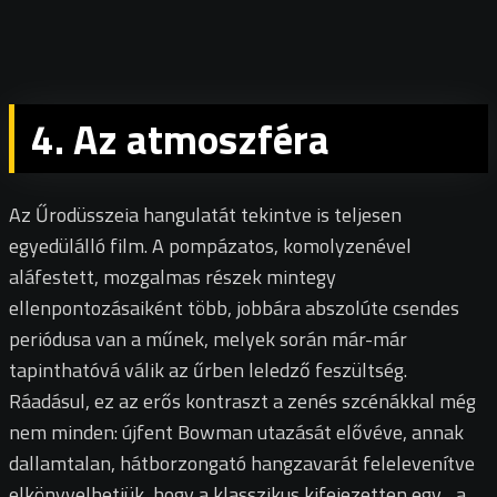
4. Az atmoszféra
Az Űrodüsszeia hangulatát tekintve is teljesen
egyedülálló film. A pompázatos, komolyzenével
aláfestett, mozgalmas részek mintegy
ellenpontozásaiként több, jobbára abszolúte csendes
periódusa van a műnek, melyek során már-már
tapinthatóvá válik az űrben leledző feszültség.
Ráadásul, ez az erős kontraszt a zenés szcénákkal még
nem minden: újfent Bowman utazását elővéve, annak
dallamtalan, hátborzongató hangzavarát felelevenítve
elkönyvelhetjük, hogy a klasszikus kifejezetten egy, „a