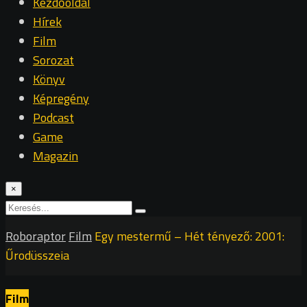
Kezdőoldal
Hírek
Film
Sorozat
Könyv
Képregény
Podcast
Game
Magazin
×
Roboraptor
Film
Egy mestermű – Hét tényező: 2001:
Űrodüsszeia
Film