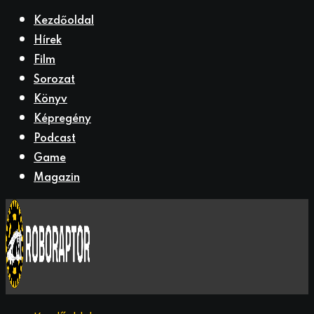
Kezdőoldal
Hírek
Film
Sorozat
Könyv
Képregény
Podcast
Game
Magazin