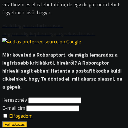
vitatkozni és el is lehet ítélni, de egy dolgot nem lehet:
figyelmen kívül hagyni.
Hadd legyünk a hírforrásod!
hogy mindig képben légy a geekoszférával.
Már követed a Roboraptort, de mégis lemaradsz a
legfrissebb kritikákról, hírekről? A Roboraptor
hírlevél segít ebben! Hetente a postafiókodba küldi
cikkeinket, hogy Te döntsd el, mit akarsz olvasni, ne
a gépek.
Keresztnév
E-mail cím
Elfogadom