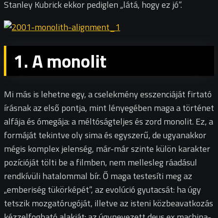
Stanley Kubrick ekkor pediglen „látá, hogy ez jó”.
1. A monolit
Mi más is lehetne egy, a cselekmény esszenciáját firtató
írásnak az első pontja, mint lényegében maga a történet
alfája és ómegája: a méltóságteljes és zord monolit. Ez, a
formáját tekintve oly sima és egyszerű, de ugyanakkor
mégis komplex jelenség, már-már szinte külön karakter
pozícióját tölti be a filmben, nem mellesleg ráadásul
rendkívüli hatalommal bír. Ő maga testesíti meg az
„emberiség tükörképét”, az evolúció gyutacsát: ha úgy
tetszik mozgatórugóját, illetve az isteni közbeavatkozás
kézzelfogható alakját: az úgynevezett deus ex machina-