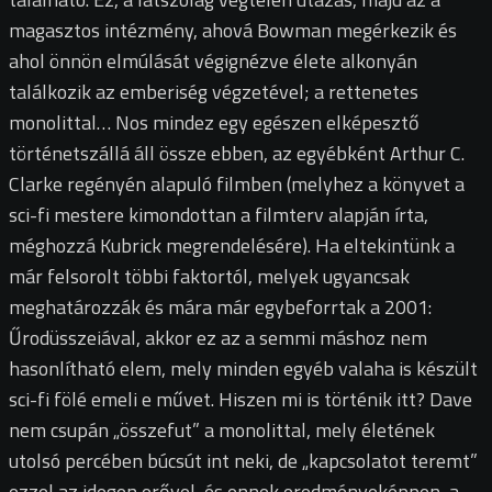
magasztos intézmény, ahová Bowman megérkezik és
ahol önnön elmúlását végignézve élete alkonyán
találkozik az emberiség végzetével; a rettenetes
monolittal… Nos mindez egy egészen elképesztő
történetszállá áll össze ebben, az egyébként Arthur C.
Clarke regényén alapuló filmben (melyhez a könyvet a
sci-fi mestere kimondottan a filmterv alapján írta,
méghozzá Kubrick megrendelésére). Ha eltekintünk a
már felsorolt többi faktortól, melyek ugyancsak
meghatározzák és mára már egybeforrtak a 2001:
Űrodüsszeiával, akkor ez az a semmi máshoz nem
hasonlítható elem, mely minden egyéb valaha is készült
sci-fi fölé emeli e művet. Hiszen mi is történik itt? Dave
nem csupán „összefut” a monolittal, mely életének
utolsó percében búcsút int neki, de „kapcsolatot teremt”
ezzel az idegen erővel, és ennek eredményeképpen, a