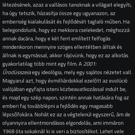
létezésének, azaz a vallásos tanoknak a világait elegyíti,
ha úgy tetszik, házasítja össze egy ugyanazon, az
emberiség kialakulását és fejlődését taglaló műben. Ha
belegondolunk, hogy ez mekkora cselekedet, méghozzá
annak dacára, hogy e két fent említett felfogás
mindenkoron mennyire szöges ellentétben álltak és
állnak is egymással, akkor rájövünk, hogy ez az alkotás
gyakorlatilag több mint egy film. A
2001:
Űrodüsszeia
egy ideológia, mely egy sajátos nézetet vall.
Magyarul azt, hogy évmilliárdokkal ezelőtt az evolúció
valójában egyfajta isteni közbeavatkozással indult be,
és majd egy szép napon, szintén annak hatására fog az
emberi faj továbblépni a fejlődés egy magasabb
lépcsőfokára. Nohát ez az a végtelenül egyszerű, ám de
olyannyira ellentmondásos elgondolás, ami immáron
1968 óta sokaknál ki is veri a biztosítékot. Lehet vele