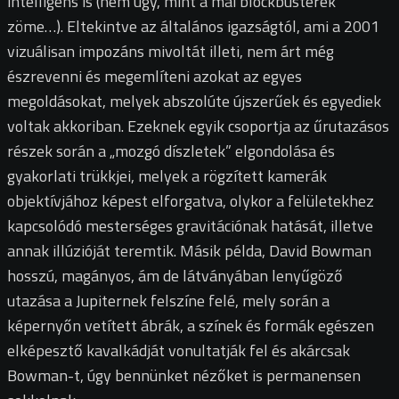
intelligens is (nem úgy, mint a mai blockbusterek
zöme…). Eltekintve az általános igazságtól, ami a 2001
vizuálisan impozáns mivoltát illeti, nem árt még
észrevenni és megemlíteni azokat az egyes
megoldásokat, melyek abszolúte újszerűek és egyediek
voltak akkoriban. Ezeknek egyik csoportja az űrutazásos
részek során a „mozgó díszletek” elgondolása és
gyakorlati trükkjei, melyek a rögzített kamerák
objektívjához képest elforgatva, olykor a felületekhez
kapcsolódó mesterséges gravitációnak hatását, illetve
annak illúzióját teremtik. Másik példa, David Bowman
hosszú, magányos, ám de látványában lenyűgöző
utazása a Jupiternek felszíne felé, mely során a
képernyőn vetített ábrák, a színek és formák egészen
elképesztő kavalkádját vonultatják fel és akárcsak
Bowman-t, úgy bennünket nézőket is permanensen