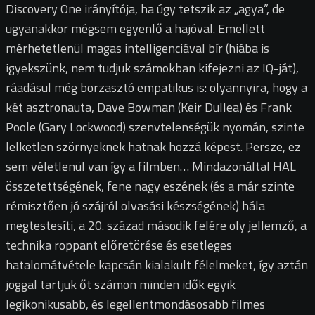
Discovery One irányítója, ha úgy tetszik az „agya”, de
ugyanakkor mégsem egyenlő a hajóval. Emellett
mérhetetlenül magas intelligenciával bír (hiába is
igyekszünk, nem tudjuk számokban kifejezni az IQ-ját),
ráadásul még borzasztó empatikus is: olyannyira, hogy a
két asztronauta, Dave Bowman (Keir Dullea) és Frank
Poole (Gary Lockwood) szenvtelenségük nyomán, szinte
lelketlen szörnyeknek hatnak hozzá képest. Persze, ez
sem véletlenül van így a filmben… Mindazonáltal HAL
összetettségének, fene nagy eszének (és a már szinte
rémisztően jó szájról olvasási készségének) hála
megtestesíti, a 20. század második felére oly jellemző, a
technika roppant előretörése és esetleges
hatalomátvétele kapcsán kialakult félelmeket, így aztán
joggal tartjuk őt számon minden idők egyik
legikonikusabb, és legellentmondásosabb filmes