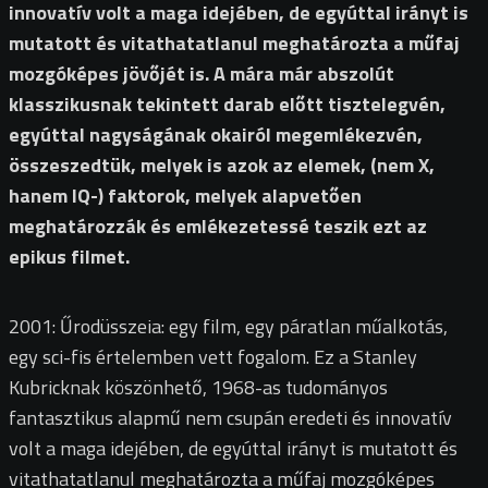
innovatív volt a maga idejében, de egyúttal irányt is
mutatott és vitathatatlanul meghatározta a műfaj
mozgóképes jövőjét is. A mára már abszolút
klasszikusnak tekintett darab előtt tisztelegvén,
egyúttal nagyságának okairól megemlékezvén,
összeszedtük, melyek is azok az elemek, (nem X,
hanem IQ-) faktorok, melyek alapvetően
meghatározzák és emlékezetessé teszik ezt az
epikus filmet.
2001: Űrodüsszeia: egy film, egy páratlan műalkotás,
egy sci-fis értelemben vett fogalom. Ez a Stanley
Kubricknak köszönhető, 1968-as tudományos
fantasztikus alapmű nem csupán eredeti és innovatív
volt a maga idejében, de egyúttal irányt is mutatott és
vitathatatlanul meghatározta a műfaj mozgóképes