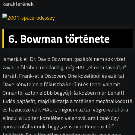
karakterének.
6. Bowman története
Ismerjük el: Dr. David Bowman igazából nem sok vizet
zavar a filmben mindaddig, míg HAL „el nem távolítja”
társát, Frank-et a Discovery One közeléből és ezáltal
Dave kénytelen a fókuszba kerülni és tenni valamit.
Onnantól aztán előbb begyűjti (a közben már behalt)
tudós pajtását, majd kiiktatja a totálisan megátalkodottá
és hazudozó vált HAL-t, mígnem aztán végre-valahára
elindul a Jupiter közelében valahová, amit csak úgy
aposztrofálhatunk, hogy „az ismeretlenen is túl”
található. Ez, a látszólag végtelen utazás, majd az a