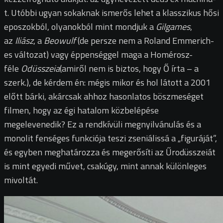
t. Utóbbi ugyan sokaknak ismerős lehet a klasszikus hősi
eposzokból, olyanokból mint mondjuk a
Gilgames
,
az
Iliász
, a
Beowulf
(de persze nem a Roland Emmerich-
es változat) vagy éppenséggel maga a Homérosz-
féle
Odüsszeia
(amiről nem is biztos, hogy Ő írta – a
szerk.), de kérdem én: mégis mikor és hol látott a 2001
előtt bárki, akárcsak ahhoz hasonlatos böszmeséget
filmen, hogy az égi hatalom közbelépése
megelevenedik? Ez a rendkívüli megnyilvánulás és a
monolit fenséges funkciója teszi zseniálissá a „figuráját”,
és egyben meghatározza és megerősíti az Űrodüsszeiát
is mint egyedi művet, csakúgy, mint annak különleges
mivoltát.