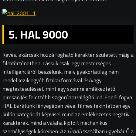
5. HAL 9000
Kevés, akárcsak hozzá fogható karakter született máig a
filmtörténetben. Lássuk csak: egy mesterséges
intelligenciáról beszélünk, mely gyakorlatilag nem
rendelkezik egyéb fizikai formával és/vagy
megtestesüléssel, mint egy szemre emlékeztető,
pirosan (és felettébb szigorúan) világító led. Ennél fogva
HAL barátunk lényegében véve, filmes tekintetben egy
külön kategóriát képvisel mind az emlékezetes negatív
karakterek, mind a valaha kiötölt mechanikus
személyiségek köreiben. Az
Űrodüsszeiá
ban ugyebár Ő a