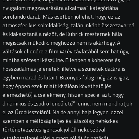
nyugalom megzavarására alkalmas” kategóriába
sorolandó darab. Más esetben jóllehet, hogy ez az
atmoszferikus sokoldalúság, talán inkább összezavarná
és kiakasztaná a nézőt, de Kubrick mesternek hála
mégiscsak működik, méghozzá nem is akárhogy. A
váltások ellenére a film 40 év távlatából sem hat úgy,
mintha szétesni készülne. Ellenben a koherens és
hosszadalmas jelenetek, illetve a szünetek dacára is
egyben marad és kitart. Bizonyos fokig még az is igaz,
hogy éppen ezek miatt kiválóan követhető (és
elemezhető) a cselekmény, hiszen speciel azt, hogy
dinamikus és „sodró lendületű” lenne, nem mondhatjuk
el az Űrodüsszeiáról. Na de annyi baja legyen: ezzel
szemben a méltóságteljes és látszólag nehézkes
történetvezetés igencsak jól áll neki, szóval
vitathatatlanul eléri a maga célját és hatását.