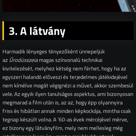
3. A látvány
Harmadik lényeges tényezőként ünnepeljük
az
Űrodüsszeia
magas színvonalú technikai
kivitelezését, melyhez kétség nem férhet, hogy ha az
egyszeri halandó előveszi és terjedelmes játékidejével
nem kímélve magát végignézi a művet, akkor szembesül
vele. Az egyik ilyen tanulságos aspektus, ami bizonyosan
megmarad a film után is, az az, hogy épp olyannyira
friss és hibátlan annak minden képkockája, mintha csak
tegnap készült volna. A ’60-as évek mércéjével mérve,
ez bizony egy látványfilm, mely nem mellesleg még