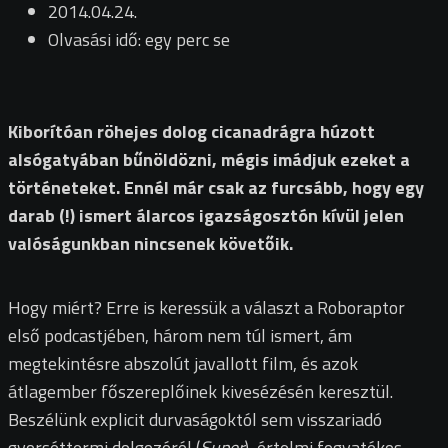
2014.04.24.
Olvasási idő: egy perc se
Kiborítóan röhejes dolog cicanadrágra húzott
alsógatyában bűnöldözni, mégis imádjuk ezeket a
történeteket. Ennél már csak az furcsább, hogy egy
darab (!) ismert álarcos igazságosztón kívül jelen
valóságunkban nincsenek követőik.
Hogy miért? Erre is keressük a választ a Roboraptor
első podcastjében, három nem túl ismert, ám
megtekintésre abszolút javallott film, és azok
átlagember főszereplőinek kivesézésén keresztül.
Beszélünk explicit durvaságoktól sem visszariadó
gyorséttermi dolgozóról (
Super
), értelmi fogyatékos