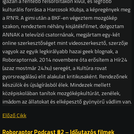
igazán a fentebb felsoroltakon kívül, és legfőbb
kulturális forrása a Harcosok Klubja, a képregények meg
a R'N'R. A gimi után a BKF-en végeztem mozgókép
szakon, rendeztem néhány kisjátékfilmet, dolgoztam
ANNAK a televízió csatornának, megjártam egy-két
online szerkesztőséget mint videoszerkesztő, szerzője
vagyok az egyik legkirályabb hazai geek blognak, a
Roboraptornak. 2014 novembere óta erősítem a Hír24
(azaz mostmár 24.hu) seregét, a Kultúra rovat
gyorsreagálású elit alakulat kritikusaként. Rendezőnek
készülök és újságírásból élek. Mindezek mellett
középiskolában tanítok mozgóképkultúrát, zenélek,
imádom az állatokat és elképesztő gyönyörű vádlim van.
Előző Cikk
Roboraptor Podcast #2 – Időutazós filmek