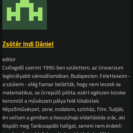
Zsótér Indi Dániel
editor
Csillagidő szerint 1990-ben születtem, az Univerzum
legkirályabb városállamában, Budapesten. Feletteseim -
a szüleim - elég hamar belátták, hogy nem leszek se
matematikus, se űrrepülő pilóta, ezért egészen kicsike
koromtól a művészeti pálya felé lökdöstek.
Képzőművészet, zene, irodalom, színház, film. Tudják,
én voltam a gimiben a hosszúhajú oldaltáskás srác, aki
Kispált meg Tankcsapdát hallgat, semmi nem érdekli