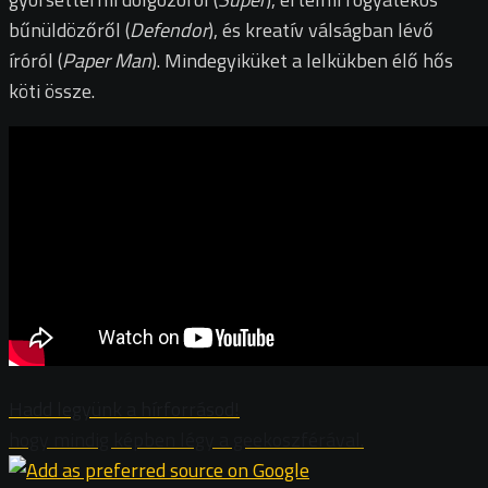
bűnüldözőről (
Defendor
), és kreatív válságban lévő
íróról (
Paper Man
). Mindegyiküket a lelkükben élő hős
köti össze.
Hadd legyünk a hírforrásod!
hogy mindig képben légy a geekoszférával.