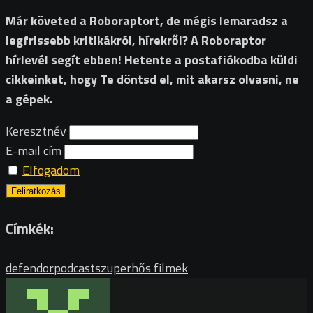
Már követed a Roboraptort, de mégis lemaradsz a
legfrissebb kritikákról, hírekről? A Roboraptor
hírlevél segít ebben! Hetente a postafiókodba küldi
cikkeinket, hogy Te döntsd el, mit akarsz olvasni, ne
a gépek.
Keresztnév
E-mail cím
Elfogadom
Címkék:
defendor
podcast
szuperhős filmek