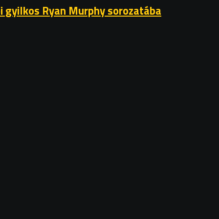
ői gyilkos Ryan Murphy sorozatába