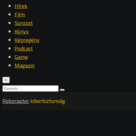
Hírek
Film
Sorozat
Könyv
Képregény
Podcast
Game
Magazin
×
Roboraptor
kiberbiztonság