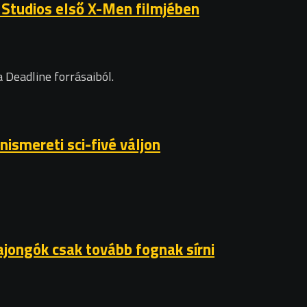
 Studios első X-Men filmjében
 Deadline forrásaiból.
ismereti sci-fivé váljon
ajongók csak tovább fognak sírni