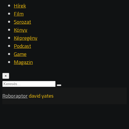
Hírek
Film
Sorozat
Könyv
Képregény
Podcast
Game
Magazin
×
Roboraptor
david yates