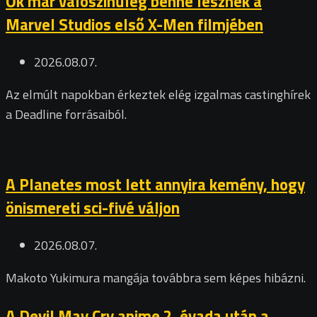
Ők már valószínűleg benne lesznek a
Marvel Studios első X-Men filmjében
2026.08.07.
Az elmúlt napokban érkeztek elég izgalmas castinghírek
a Deadline forrásaiból.
A Planetes most lett annyira kemény, hogy
önismereti sci-fivé váljon
2026.08.07.
Makoto Yukimura mangája továbbra sem képes hibázni.
A Devil May Cry anime 2. évada után a