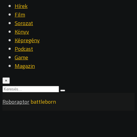
Hírek
Film
Sorozat
Könyv
Képregény
Podcast
Game
Magazin
×
Roboraptor
battleborn